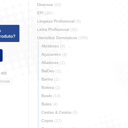
Diversos
(62)
EPI
(26)
Limpeza Profissional
(8)
Linha Profissional
(32)
a
produto?
Utensílios Domésticos
(285)
Abridores
(4)
Açucareiro
(4)
Afiadores
(1)
BalDes
(1)
:
455
Banho
(1)
STICOS
Boleira
(1)
Bowls
(14)
Bules
(4)
r
artilhar
Cestas & Cestos
(5)
Copos
(27)