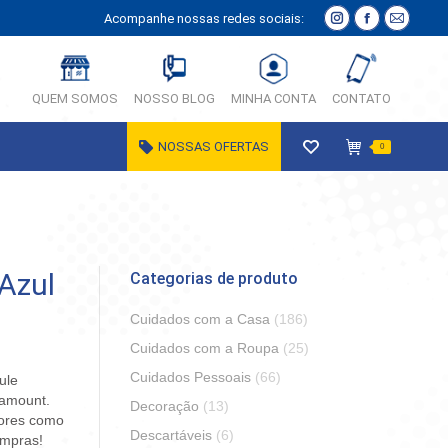
Acompanhe nossas redes sociais:
Instagram
Facebook
E-
página
página
Mail
abre
abre
página
QUEM SOMOS
NOSSO BLOG
MINHA CONTA
CONTATO
em
em
abre
nova
nova
em
NOSSAS OFERTAS
0
janela
janela
nova
janela
Azul
Categorias de produto
Cuidados com a Casa
(186)
Cuidados com a Roupa
(25)
Cuidados Pessoais
(66)
ule
ramount.
Decoração
(13)
dores como
Descartáveis
(6)
ompras!