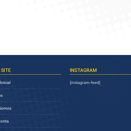
 SITE
INSTAGRAM
nicial
[instagram-feed]
os
Somos
conta