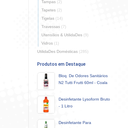
Tampas
(2)
Tapetes
(2)
Tigelas
(14)
Travessas
(7)
Utensílios & UtilidaDes
(9)
Vidros
(1)
UtilidaDes Domésticas
(285)
Produtos em Destaque
Bloq. De Odores Sanitários
N2 Tutti Frutti 60ml - Coala
Desinfetante Lysoform Bruto
- 1 Litro
Desinfetante Para