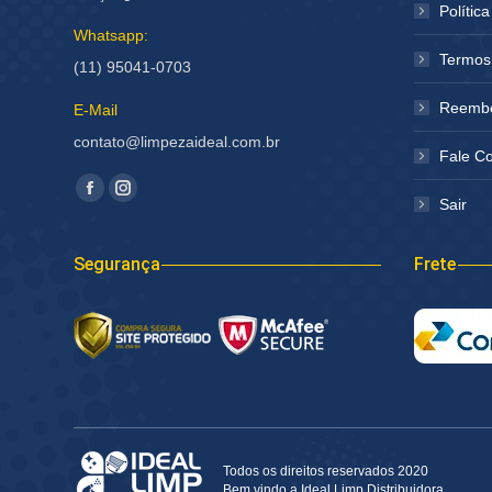
Polític
Whatsapp:
Termos
(11) 95041-0703
Reembo
E-Mail
contato@limpezaideal.com.br
Fale C
Encontre-nos em:
Facebook
Instagram
Sair
página
página
abre
abre
Segurança
Frete
em
em
nova
nova
janela
janela
Todos os direitos reservados 2020
Bem vindo a Ideal Limp Distribuidora