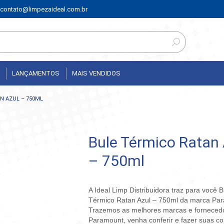
contato@limpezaideal.com.br
LANÇAMENTOS
MAIS VENDIDOS
N AZUL – 750ML
Bule Térmico Ratan 
– 750ml
A Ideal Limp Distribuidora traz para você B
Térmico Ratan Azul – 750ml da marca Pa
Trazemos as melhores marcas e fornece
Paramount, venha conferir e fazer suas c