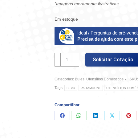
*Imagens meramente ilustrativas
Em estoque
Ideal / Perguntas de pré-vend
Precisa de ajuda com este 
Bule
Solicitar Cotação
Térmico
Ratan
Azul
Categorias:
Bules
,
Utensílios Domésticos
SKU
-
750ml
Tags:
Bules
PARAMOUNT
UTENSÍLIOS DOMÉ
quantidade
Compartilhar
Compartilhar
Compartilhar
Compartilhar
Compartilha
Comp
no
no
no
no
no