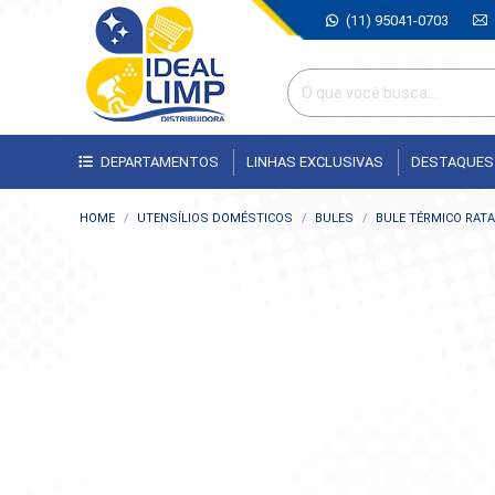
(11) 95041-0703
DEPARTAMENTOS
LINHAS EXCLUSIVAS
DESTAQUES
Você está aqui:
HOME
UTENSÍLIOS DOMÉSTICOS
BULES
BULE TÉRMICO RATA