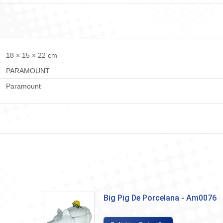
Facebook
WhatsApp
LinkedIn
X
Pint
18 × 15 × 22 cm
PARAMOUNT
Paramount
Big Pig De Porcelana - Am0076