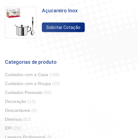
Açucareiro Inox
Solicitar Cotação
Categorias de produto
Cuidados com a Casa
(186)
Cuidados com a Roupa
(25)
Cuidados Pessoais
(66)
Decoração
(13)
Descartáveis
(6)
Diversos
(62)
EPI
(26)
Limpeza Profissional
(8)