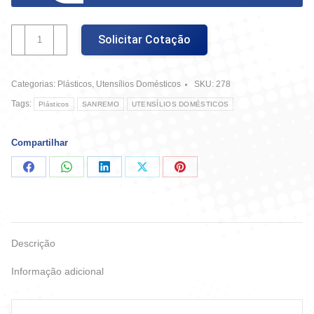
Porta
Solicitar Cotação
Sabão
Plástico
Sanremo
Categorias:
Plásticos
,
Utensílios Domésticos
SKU:
278
quantidade
Tags:
Plásticos
SANREMO
UTENSÍLIOS DOMÉSTICOS
Compartilhar
Compartilhar
Compartilhar
Compartilhar
Compartilhar
Compartilhar
no
no
no
no
no
Facebook
WhatsApp
LinkedIn
X
Pinterest
Descrição
Informação adicional