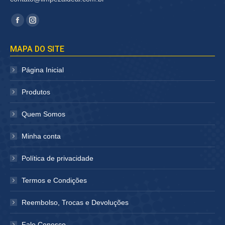
Encontre-nos em:
Facebook
Instagram
página
página
MAPA DO SITE
abre
abre
em
em
Página Inicial
nova
nova
janela
janela
Produtos
Quem Somos
Minha conta
Política de privacidade
Termos e Condições
Reembolso, Trocas e Devoluções
Fale Conosco