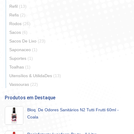
Refil
(13)
Refis
(2)
Rodos
(26)
Sacos
(6)
Sacos De Lixo
(23)
Saponaceo
(1)
Suportes
(1)
Toalhas
(1)
Utensílios & UtilidaDes
(13)
Vassouras
(22)
Produtos em Destaque
Bloq. De Odores Sanitários N2 Tutti Frutti 60ml -
Coala