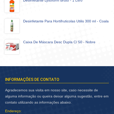
Desinfetante Lysoform Bruto - 1 Litro
Desinfetante Para Hortifruticolas Utilis 300 ml - Coala
Caixa De Máscara Desc Dupla C/ 50 - Nobre
INFORMAÇÕES DE CONTATO
Agradecemos sua visita em nosso site, caso necessite de
alguma informação ou queira deixar alguma sugestão, entre em
contato utilizando as informações abaixo.
Endereço: