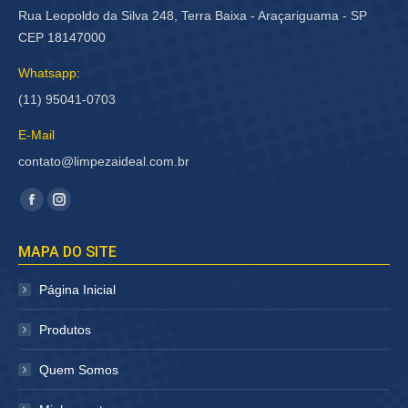
Rua Leopoldo da Silva 248, Terra Baixa - Araçariguama - SP
CEP 18147000
Whatsapp:
(11) 95041-0703
E-Mail
contato@limpezaideal.com.br
Encontre-nos em:
Facebook
Instagram
página
página
MAPA DO SITE
abre
abre
em
em
Página Inicial
nova
nova
janela
janela
Produtos
Quem Somos