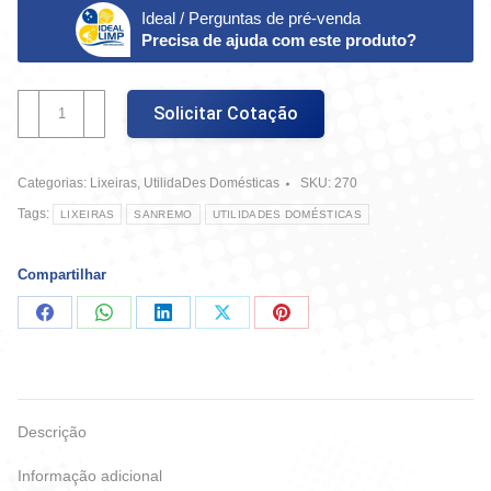
Ideal / Perguntas de pré-venda
Precisa de ajuda com este produto?
Lixeira
Solicitar Cotação
Com
Pedal
36L
Categorias:
Lixeiras
,
UtilidaDes Domésticas
SKU:
270
Plástico
-
Tags:
LIXEIRAS
SANREMO
UTILIDADES DOMÉSTICAS
Sanremo
quantidade
Compartilhar
Compartilhar
Compartilhar
Compartilhar
Compartilhar
Compartilhar
no
no
no
no
no
Facebook
WhatsApp
LinkedIn
X
Pinterest
Descrição
Informação adicional