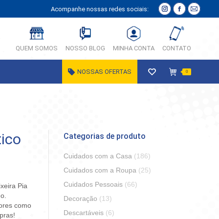
Acompanhe nossas redes sociais:
Instagram
Facebook
E-
página
página
Mail
abre
abre
página
QUEM SOMOS
NOSSO BLOG
MINHA CONTA
CONTATO
em
em
abre
nova
nova
em
NOSSAS OFERTAS
0
janela
janela
nova
janela
tico
Categorias de produto
Cuidados com a Casa
(186)
Cuidados com a Roupa
(25)
Cuidados Pessoais
(66)
ixeira Pia
o.
Decoração
(13)
dores como
Descartáveis
(6)
pras!