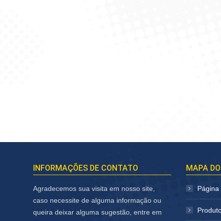
INFORMAÇÕES DE CONTATO
MAPA DO
Agradecemos sua visita em nosso site,
Página I
caso necessite de alguma informação ou
Produt
queira deixar alguma sugestão, entre em