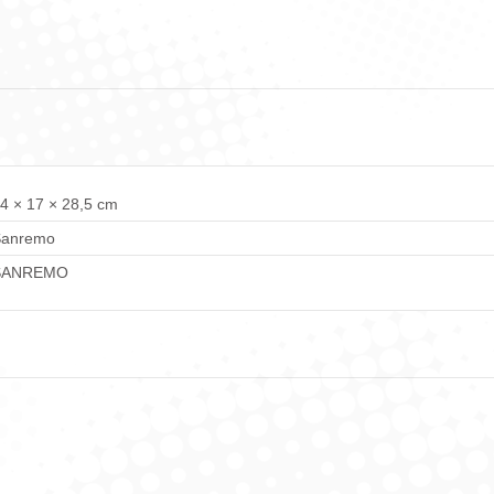
Facebook
WhatsApp
LinkedIn
X
Pint
4 × 17 × 28,5 cm
Sanremo
SANREMO