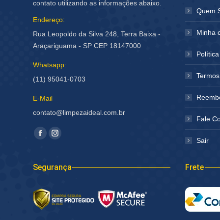
contato utilizando as informações abaixo.
Quem 
Endereço:
Minha 
Rua Leopoldo da Silva 248, Terra Baixa -
Araçariguama - SP CEP 18147000
Polític
Whatsapp:
Termos
(11) 95041-0703
Reembo
E-Mail
contato@limpezaideal.com.br
Fale C
Encontre-nos em:
Facebook
Instagram
Sair
página
página
abre
abre
Segurança
Frete
em
em
nova
nova
janela
janela