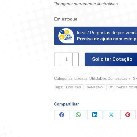
*Imagens meramente ilustrativas
Em estoque
Ideal / Perguntas de pré-vend
Precisa de ajuda com este 
Lixeira
Solicitar Cotação
Pia
6,5L
Plástico
Categorias:
Lixeiras
,
UtilidaDes Domésticas
S
-
Sanremo
Tags:
LIXEIRAS
SANREMO
UTILIDADES DOM
quantidade
Compartilhar
Compartilhar
Compartilhar
Compartilhar
Compartilha
Comp
no
no
no
no
no