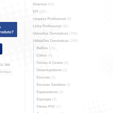
Diversos
(62)
EPI
(26)
Limpeza Profissional
(8)
Linha Profissional
(32)
a
produto?
Utensílios Domésticos
(285)
UtilidaDes Domésticas
(285)
BalDes
(16)
Cabos
(4)
Cestas & Cestos
(8)
KU:
269
Desentupidores
(2)
ÉSTICAS
Escovas
(3)
Escovas Sanitária
(3)
Espanadores
(2)
r
artilhar
Esponjas
(9)
Filmes PVC
(7)