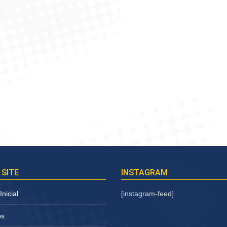
 SITE
INSTAGRAM
nicial
[instagram-feed]
os