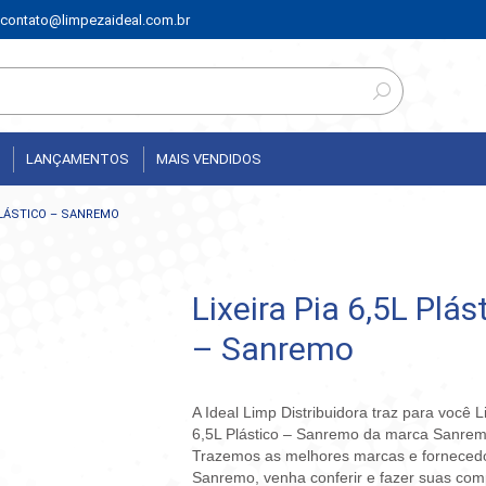
contato@limpezaideal.com.br
LANÇAMENTOS
MAIS VENDIDOS
 PLÁSTICO – SANREMO
Lixeira Pia 6,5L Plás
– Sanremo
A Ideal Limp Distribuidora traz para você L
6,5L Plástico – Sanremo da marca Sanrem
Trazemos as melhores marcas e fornece
Sanremo, venha conferir e fazer suas com