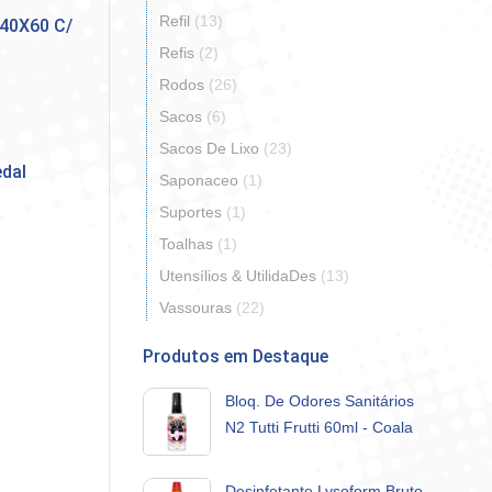
Refil
(13)
40X60 C/
Refis
(2)
Rodos
(26)
Sacos
(6)
Sacos De Lixo
(23)
dal
Saponaceo
(1)
Suportes
(1)
Toalhas
(1)
Utensílios & UtilidaDes
(13)
Vassouras
(22)
Produtos em Destaque
Bloq. De Odores Sanitários
N2 Tutti Frutti 60ml - Coala
Desinfetante Lysoform Bruto