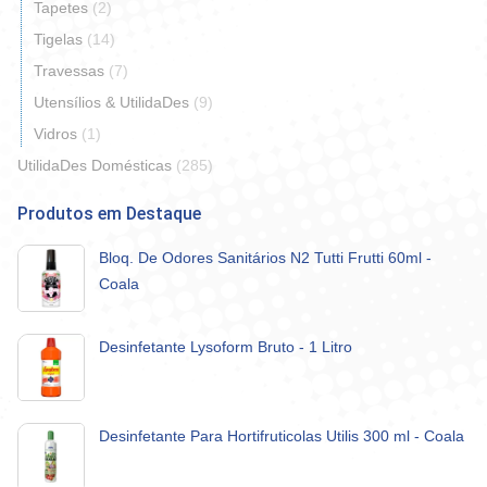
Tapetes
(2)
Tigelas
(14)
Travessas
(7)
Utensílios & UtilidaDes
(9)
Vidros
(1)
UtilidaDes Domésticas
(285)
Produtos em Destaque
Bloq. De Odores Sanitários N2 Tutti Frutti 60ml -
Coala
Desinfetante Lysoform Bruto - 1 Litro
Desinfetante Para Hortifruticolas Utilis 300 ml - Coala