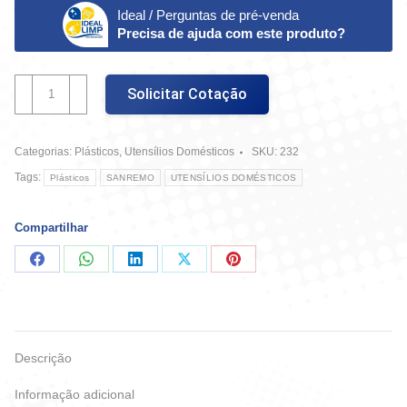
Ideal / Perguntas de pré-venda
Precisa de ajuda com este produto?
SalaDeira
Solicitar Cotação
Plástico
-
280
Categorias:
Plásticos
,
Utensílios Domésticos
SKU:
232
Mm
-
Tags:
Plásticos
SANREMO
UTENSÍLIOS DOMÉSTICOS
Sanremo
315
quantidade
Compartilhar
Compartilhar
Compartilhar
Compartilhar
Compartilhar
Compartilhar
no
no
no
no
no
Facebook
WhatsApp
LinkedIn
X
Pinterest
Descrição
Informação adicional