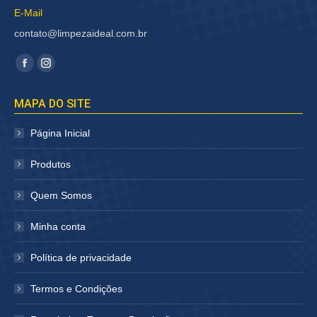
E-Mail
contato@limpezaideal.com.br
Encontre-nos em:
Facebook
Instagram
página
página
MAPA DO SITE
abre
abre
em
em
Página Inicial
nova
nova
janela
janela
Produtos
Quem Somos
Minha conta
Política de privacidade
Termos e Condições