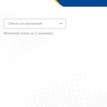
Você está aqui:
Classificado
Mostrando todos os 2 resultados
por
popularidade
Esponja Lava Carro –
Esponja Automotiva
Superpro
Tamanho P – Autoklin