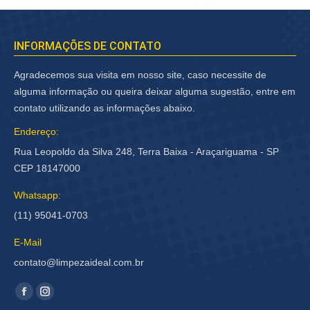
INFORMAÇÕES DE CONTATO
Agradecemos sua visita em nosso site, caso necessite de
alguma informação ou queira deixar alguma sugestão, entre em
contato utilizando as informações abaixo.
Endereço:
Rua Leopoldo da Silva 248, Terra Baixa - Araçariguama - SP
CEP 18147000
Whatsapp:
(11) 95041-0703
E-Mail
contato@limpezaideal.com.br
Encontre-nos em:
Facebook
Instagram