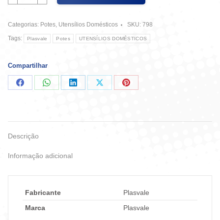
Cristal
M
Categorias:
Potes
,
Utensílios Domésticos
SKU:
798
Azul
Turq.
Tags:
Plasvale
Potes
UTENSÍLIOS DOMÉSTICOS
Ref
1603
-
Compartilhar
Plasvale
quantidade
Compartilhar
Compartilhar
Compartilhar
Compartilhar
Compartilhar
no
no
no
no
no
Facebook
WhatsApp
LinkedIn
X
Pinterest
Descrição
Informação adicional
Fabricante
Plasvale
Marca
Plasvale