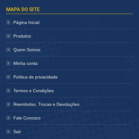
página
página
MAPA DO SITE
abre
abre
em
em
Página Inicial
nova
nova
janela
janela
Produtos
Quem Somos
Minha conta
Política de privacidade
Termos e Condições
Reembolso, Trocas e Devoluções
Fale Conosco
Sair