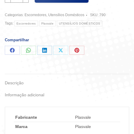
Massa
Branco
Categorias:
Escorredores
,
Utensílios Domésticos
SKU:
790
E
VerDe
Tags:
Escorredores
Plasvale
UTENSÍLIOS DOMÉSTICOS
-
Plasvale
quantidade
Compartilhar
Compartilhar
Compartilhar
Compartilhar
Compartilhar
Compartilhar
no
no
no
no
no
Facebook
WhatsApp
LinkedIn
X
Pinterest
Descrição
Informação adicional
Fabricante
Plasvale
Marca
Plasvale