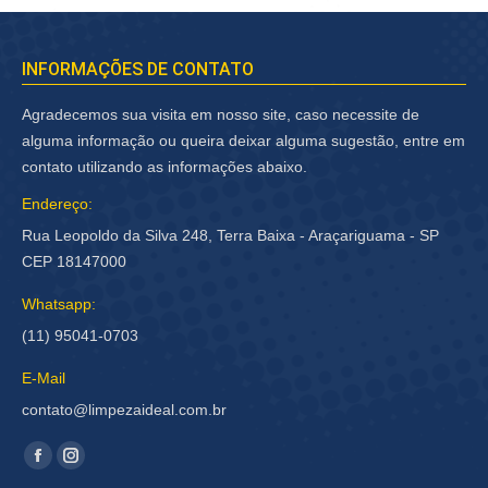
INFORMAÇÕES DE CONTATO
Agradecemos sua visita em nosso site, caso necessite de
alguma informação ou queira deixar alguma sugestão, entre em
contato utilizando as informações abaixo.
Endereço:
Rua Leopoldo da Silva 248, Terra Baixa - Araçariguama - SP
CEP 18147000
Whatsapp:
(11) 95041-0703
E-Mail
contato@limpezaideal.com.br
Encontre-nos em:
Facebook
Instagram