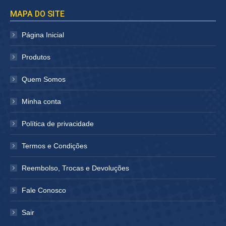
página
página
MAPA DO SITE
abre
abre
em
em
Página Inicial
nova
nova
janela
janela
Produtos
Quem Somos
Minha conta
Política de privacidade
Termos e Condições
Reembolso, Trocas e Devoluções
Fale Conosco
Sair