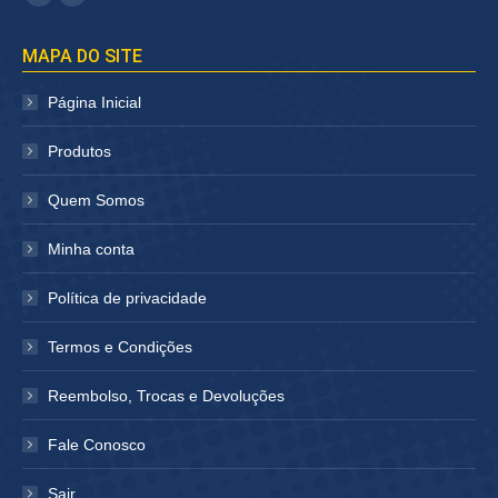
Facebook
Instagram
página
página
MAPA DO SITE
abre
abre
em
em
Página Inicial
nova
nova
janela
janela
Produtos
Quem Somos
Minha conta
Política de privacidade
Termos e Condições
Reembolso, Trocas e Devoluções
Fale Conosco
Sair