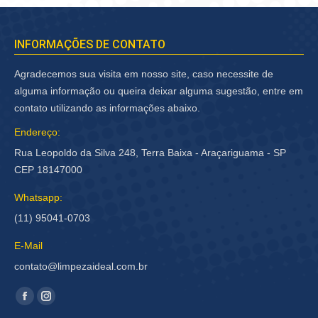
INFORMAÇÕES DE CONTATO
Agradecemos sua visita em nosso site, caso necessite de
alguma informação ou queira deixar alguma sugestão, entre em
contato utilizando as informações abaixo.
Endereço:
Rua Leopoldo da Silva 248, Terra Baixa - Araçariguama - SP
CEP 18147000
Whatsapp:
(11) 95041-0703
E-Mail
contato@limpezaideal.com.br
Encontre-nos em:
Facebook
Instagram