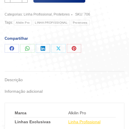
Porta
Marrom
Categorias:
Linha Profissional
,
Protetores
SKU:
706
-
Alklin
Tags:
Alkilin Pro
LINHA PROFISSIONAL
Protetores
Home
quantidade
Compartilhar
Compartilhar
Compartilhar
Compartilhar
Compartilhar
Compartilhar
no
no
no
no
no
Facebook
WhatsApp
LinkedIn
X
Pinterest
Descrição
Informação adicional
Marca
Alkilin Pro
Linhas Exclusivas
Linha Profissional