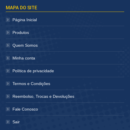
página
página
MAPA DO SITE
abre
abre
em
em
Página Inicial
nova
nova
janela
janela
Produtos
Quem Somos
Minha conta
Política de privacidade
Termos e Condições
Reembolso, Trocas e Devoluções
Fale Conosco
Sair