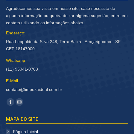
Agradecemos sua visita em nosso site, caso necessite de
alguma informação ou queira deixar alguma sugestão, entre em
contato utilizando as informações abaixo.
Endereço:
Rua Leopoldo da Silva 248, Terra Baixa - Araçariguama - SP
CEP 18147000
Whatsapp:
(11) 95041-0703
E-Mail
contato@limpezaideal.com.br
Encontre-nos em:
Facebook
Instagram
página
página
MAPA DO SITE
abre
abre
em
em
Página Inicial