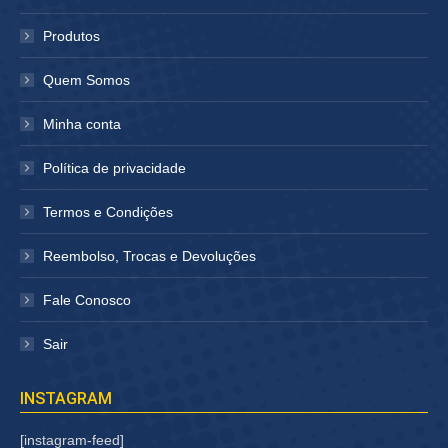
nova
nova
janela
janela
Produtos
Quem Somos
Minha conta
Política de privacidade
Termos e Condições
Reembolso, Trocas e Devoluções
Fale Conosco
Sair
INSTAGRAM
[instagram-feed]