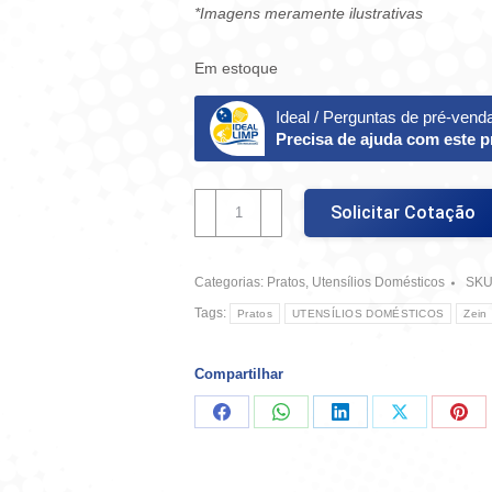
*Imagens meramente ilustrativas
Em estoque
Ideal / Perguntas de pré-vend
Precisa de ajuda com este 
Prato
Solicitar Cotação
Redondo
Raso
Amarelo
Categorias:
Pratos
,
Utensílios Domésticos
SKU
27cm
quantidade
Tags:
Pratos
UTENSÍLIOS DOMÉSTICOS
Zein
Compartilhar
Compartilhar
Compartilhar
Compartilhar
Compartilha
Comp
no
no
no
no
no