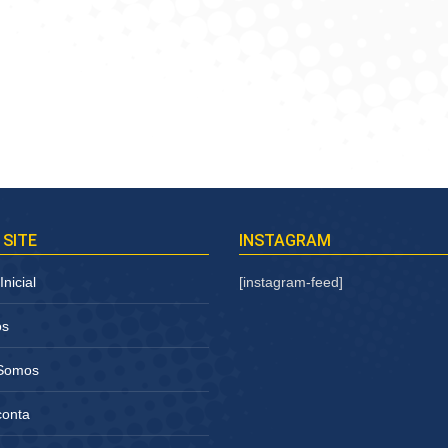
 SITE
INSTAGRAM
nicial
[instagram-feed]
os
Somos
conta