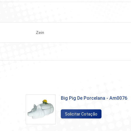
Facebook
WhatsApp
LinkedIn
X
Pint
Zein
Big Pig De Porcelana - Am0076
Solicitar Cotação