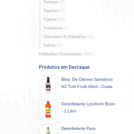
Tampas
(2)
Tapetes
(2)
Tigelas
(14)
Travessas
(7)
Utensílios & UtilidaDes
(9)
Vidros
(1)
UtilidaDes Domésticas
(285)
Produtos em Destaque
Bloq. De Odores Sanitários
N2 Tutti Frutti 60ml - Coala
Desinfetante Lysoform Bruto
- 1 Litro
Desinfetante Para