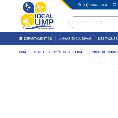
(11) 95041-0703
DEPARTAMENTOS
LINHAS EXCLUSIVAS
DESTAQUES
Você está aqui:
HOME
UTENSÍLIOS DOMÉSTICOS
PRATOS
PRATO REDONDO 