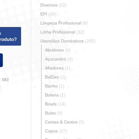
Diversos
(62)
EPI
(26)
Limpeza Profissional
(8)
Linha Profissional
(32)
a
produto?
Utensílios Domésticos
(285)
Abridores
(4)
Açucareiro
(4)
Afiadores
(1)
BalDes
(1)
:
683
Banho
(1)
Boleira
(1)
Bowls
(14)
Bules
(4)
r
artilhar
Cestas & Cestos
(5)
Copos
(27)