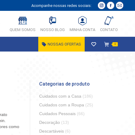
Acompanhe nossas redes sociais:
Instagram
Facebook
E-
página
página
Mail
abre
abre
página
QUEM SOMOS
NOSSO BLOG
MINHA CONTA
CONTATO
em
em
abre
nova
nova
em
NOSSAS OFERTAS
0
janela
janela
nova
janela
o
Categorias de produto
Cuidados com a Casa
(186)
Cuidados com a Roupa
(25)
Cuidados Pessoais
(66)
rato
in.
Decoração
(13)
dores como
Descartáveis
(6)