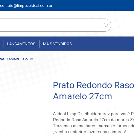
contato@limpezaideal.com.br
LANÇAMENTOS
MAIS VENDIDOS
RASO AMARELO 27CM
Prato Redondo Ras
Amarelo 27cm
A Ideal Limp Distribuidora traz para você P
Redondo Raso Amarelo 27cm da marca Ze
Trazemos as melhores marcas e fornece
, venha conferir e fazer suas compras!