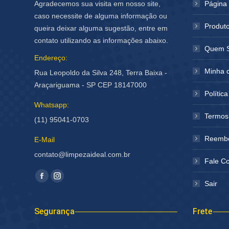
Agradecemos sua visita em nosso site,
Página I
caso necessite de alguma informação ou
Produt
queira deixar alguma sugestão, entre em
contato utilizando as informações abaixo.
Quem 
Endereço:
Minha 
Rua Leopoldo da Silva 248, Terra Baixa -
Araçariguama - SP CEP 18147000
Polític
Whatsapp:
Termos
(11) 95041-0703
Reembo
E-Mail
contato@limpezaideal.com.br
Fale C
Encontre-nos em:
Facebook
Instagram
Sair
página
página
abre
abre
Segurança
Frete
em
em