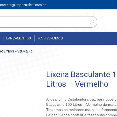
contato@limpezaideal.com.br
LANÇAMENTOS
MAIS VENDIDOS
100 LITROS – VERMELHO
Lixeira Basculante 
Litros – Vermelho
A Ideal Limp Distribuidora traz para você L
Basculante 100 Litros – Vermelho da marc
Trazemos as melhores marcas e fornece
Belosh, venha conferir e fazer suas compr