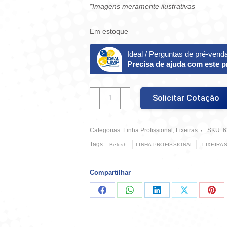
*Imagens meramente ilustrativas
Em estoque
Ideal / Perguntas de pré-vend
Precisa de ajuda com este 
Lixeira
Solicitar Cotação
Basculante
100
Litros
Categorias:
Linha Profissional
,
Lixeiras
SKU:
6
-
Vermelho
Tags:
Belosh
LINHA PROFISSIONAL
LIXEIRA
quantidade
Compartilhar
Compartilhar
Compartilhar
Compartilhar
Compartilha
Comp
no
no
no
no
no