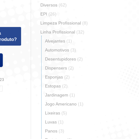
Diversos
(62)
EPI
(26)
Limpeza Profissional
(8)
Linha Profissional
(32)
a
produto?
Alvejantes
(1)
Automotivos
(3)
Desentupidores
(2)
Dispensers
(2)
Esponjas
(2)
23
Estopas
(2)
S
Jardinagem
(1)
Jogo Americano
(1)
Lixeiras
(5)
r
artilhar
Luvas
(1)
Panos
(3)