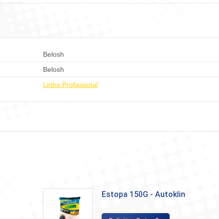
Facebook
WhatsApp
LinkedIn
X
Pint
Belosh
Belosh
Linha Profissional
Estopa 150G - Autoklin