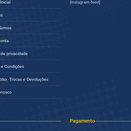
nicial
[instagram-feed]
os
Somos
conta
a de privacidade
 e Condições
lso, Trocas e Devoluções
onosco
Pagamento