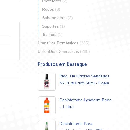
erest
Protetores
(2)
Rodos
(3)
Saboneteiras
(2)
Suportes
(1)
Toalhas
(1)
Utensílios Domésticos
(285)
UtilidaDes Domésticas
(285)
Produtos em Destaque
Bloq. De Odores Sanitários
N2 Tutti Frutti 60ml - Coala
Desinfetante Lysoform Bruto
- 1 Litro
Desinfetante Para