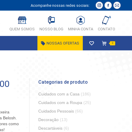
Acompanhe nossas redes sociais:
Instagram
Facebook
E-
página
página
Mail
abre
abre
página
QUEM SOMOS
NOSSO BLOG
MINHA CONTA
CONTATO
em
em
abre
nova
nova
em
NOSSAS OFERTAS
0
janela
janela
nova
janela
100
Categorias de produto
Cuidados com a Casa
(186)
Cuidados com a Roupa
(25)
Cuidados Pessoais
(66)
ixeira
a Belosh.
Decoração
(13)
dores como
Descartáveis
(6)
as!