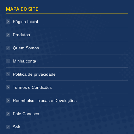
página
página
MAPA DO SITE
abre
abre
em
em
Página Inicial
nova
nova
janela
janela
Produtos
Quem Somos
Minha conta
Política de privacidade
Termos e Condições
Reembolso, Trocas e Devoluções
Fale Conosco
Sair