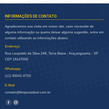
INFORMAÇÕES DE CONTATO
Agradecemos sua visita em nosso site, caso necessite de
alguma informação ou queira deixar alguma sugestão, entre em
contato utilizando as informações abaixo.
Endereço:
Rua Leopoldo da Silva 248, Terra Baixa - Araçariguama - SP
CEP 18147000
Whatsapp:
(11) 95041-0703
E-Mail
contato@limpezaideal.com.br
Encontre-nos em:
Facebook
Instagram