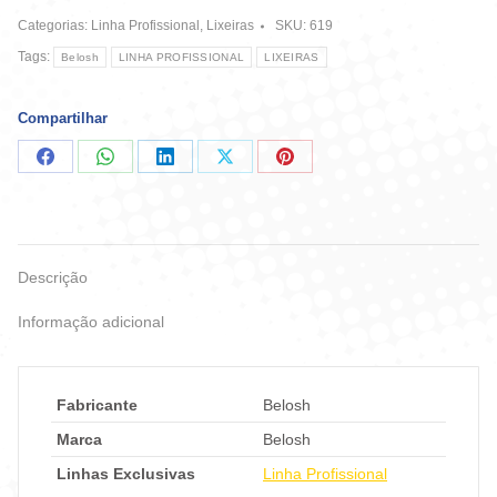
Litros
Categorias:
Linha Profissional
,
Lixeiras
SKU:
619
-
Vermelho
Tags:
Belosh
LINHA PROFISSIONAL
LIXEIRAS
quantidade
Compartilhar
Compartilhar
Compartilhar
Compartilhar
Compartilhar
Compartilhar
no
no
no
no
no
Facebook
WhatsApp
LinkedIn
X
Pinterest
Descrição
Informação adicional
Fabricante
Belosh
Marca
Belosh
Linhas Exclusivas
Linha Profissional