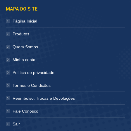
página
página
MAPA DO SITE
abre
abre
em
em
Página Inicial
nova
nova
janela
janela
Produtos
Quem Somos
Minha conta
Política de privacidade
Termos e Condições
Reembolso, Trocas e Devoluções
Fale Conosco
Sair