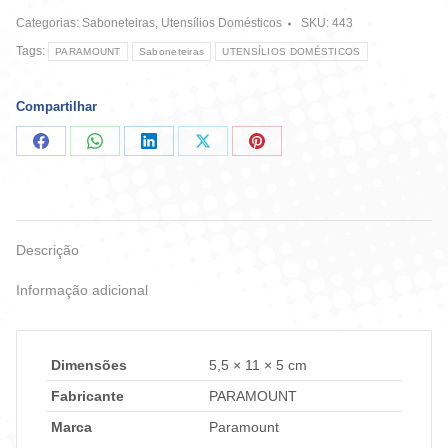
quantidade
Categorias:
Saboneteiras
,
Utensílios Domésticos
SKU:
443
Tags:
PARAMOUNT
Saboneteiras
UTENSÍLIOS DOMÉSTICOS
Compartilhar
Compartilhar
Compartilhar
Compartilhar
Compartilhar
Compartilhar
no
no
no
no
no
Facebook
WhatsApp
LinkedIn
X
Pinterest
Descrição
Informação adicional
Dimensões
5,5 × 11 × 5 cm
Fabricante
PARAMOUNT
Marca
Paramount