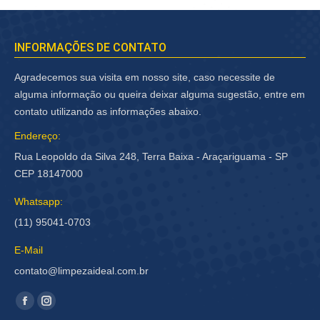
INFORMAÇÕES DE CONTATO
Agradecemos sua visita em nosso site, caso necessite de
alguma informação ou queira deixar alguma sugestão, entre em
contato utilizando as informações abaixo.
Endereço:
Rua Leopoldo da Silva 248, Terra Baixa - Araçariguama - SP
CEP 18147000
Whatsapp:
(11) 95041-0703
E-Mail
contato@limpezaideal.com.br
Encontre-nos em:
Facebook
Instagram