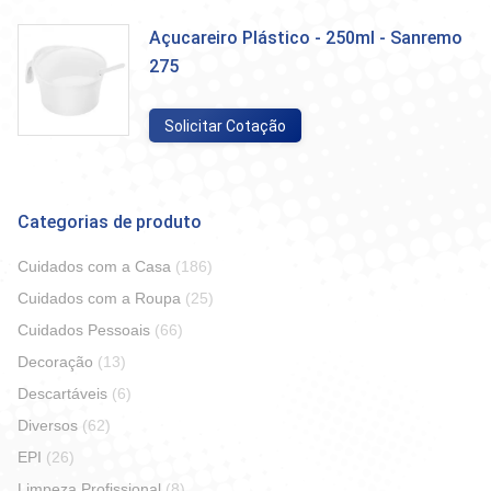
Açucareiro Plástico - 250ml - Sanremo
275
Solicitar Cotação
Categorias de produto
Cuidados com a Casa
(186)
Cuidados com a Roupa
(25)
Cuidados Pessoais
(66)
Decoração
(13)
Descartáveis
(6)
Diversos
(62)
EPI
(26)
Limpeza Profissional
(8)