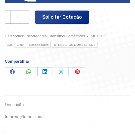
Escorredor
Solicitar Cotação
Multiuso
quantidade
Categorias:
Escorredores
,
Utensílios Domésticos
SKU:
313
Tags:
Clink
Escorredores
UTENSÍLIOS DOMÉSTICOS
Compartilhar
Compartilhar
Compartilhar
Compartilhar
Compartilhar
Compartilhar
no
no
no
no
no
Facebook
WhatsApp
LinkedIn
X
Pinterest
Descrição
Informação adicional