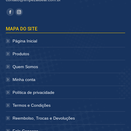
Encontre-nos em:
Facebook
Instagram
página
página
MAPA DO SITE
abre
abre
em
em
Página Inicial
nova
nova
janela
janela
Produtos
Quem Somos
Minha conta
Política de privacidade
Termos e Condições
Reembolso, Trocas e Devoluções