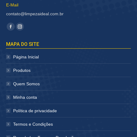
E-Mail
contato@limpezaideal.com.br
Encontre-nos em:
Facebook
Instagram
página
página
MAPA DO SITE
abre
abre
em
em
Página Inicial
nova
nova
janela
janela
Produtos
Quem Somos
Minha conta
Política de privacidade
Termos e Condições