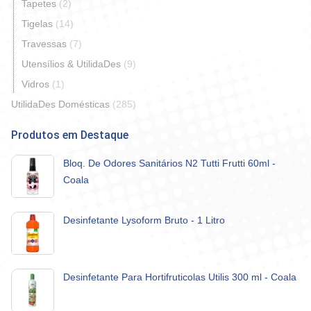
Tapetes
(2)
Tigelas
(14)
Travessas
(7)
Utensílios & UtilidaDes
(9)
Vidros
(1)
UtilidaDes Domésticas
(285)
Produtos em Destaque
Bloq. De Odores Sanitários N2 Tutti Frutti 60ml -
Coala
Desinfetante Lysoform Bruto - 1 Litro
Desinfetante Para Hortifruticolas Utilis 300 ml - Coala