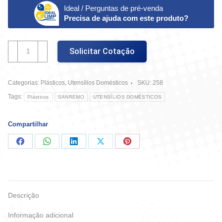
Ideal / Perguntas de pré-venda
Precisa de ajuda com este produto?
Porta
Solicitar Cotação
Mantimentos
Plástico
-
Categorias:
Plásticos
,
Utensílios Domésticos
SKU:
258
Sanremo
699
Tags:
Plásticos
SANREMO
UTENSÍLIOS DOMÉSTICOS
quantidade
Compartilhar
Compartilhar
Compartilhar
Compartilhar
Compartilhar
Compartilhar
no
no
no
no
no
Facebook
WhatsApp
LinkedIn
X
Pinterest
Descrição
Informação adicional