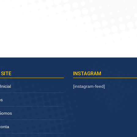
 SITE
INSTAGRAM
nicial
[instagram-feed]
os
Somos
conta