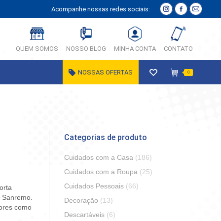
Acompanhe nossas redes sociais:
Instagram
Facebook
E-
página
página
Mail
abre
abre
página
QUEM SOMOS
NOSSO BLOG
MINHA CONTA
CONTATO
em
em
abre
nova
nova
em
NOSSAS OFERTAS
0
janela
janela
nova
janela
Categorias de produto
Cuidados com a Casa
(186)
Cuidados com a Roupa
(25)
Cuidados Pessoais
(66)
orta
a Sanremo.
Decoração
(13)
dores como
Descartáveis
(6)