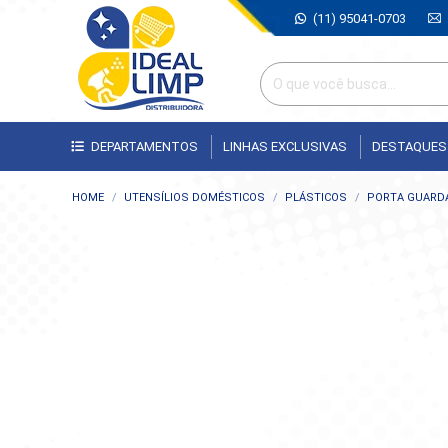
(11) 95041-0703
DEPARTAMENTOS
LINHAS EXCLUSIVAS
DESTAQUES
Você está aqui:
HOME
UTENSÍLIOS DOMÉSTICOS
PLÁSTICOS
PORTA GUARD