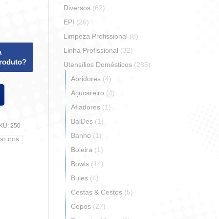
Diversos
(62)
EPI
(26)
Limpeza Profissional
(8)
Linha Profissional
(32)
a
produto?
Utensílios Domésticos
(285)
Abridores
(4)
Açucareiro
(4)
Afiadores
(1)
BalDes
(1)
KU:
250
Banho
(1)
STICOS
Boleira
(1)
Bowls
(14)
Bules
(4)
r
artilhar
Cestas & Cestos
(5)
Copos
(27)