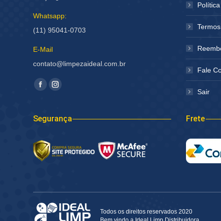
Polític
Whatsapp:
Termos
(11) 95041-0703
Reembo
E-Mail
contato@limpezaideal.com.br
Fale C
Encontre-nos em:
Facebook
Instagram
Sair
página
página
abre
abre
Segurança
Frete
em
em
nova
nova
janela
janela
Todos os direitos reservados 2020
Bem vindo a Ideal Limp Distribuidora