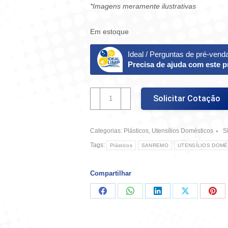
*Imagens meramente ilustrativas
Em estoque
Ideal / Perguntas de pré-vend
Precisa de ajuda com este 
Porta
Solicitar Cotação
Guardanapo
Plástico
-
Categorias:
Plásticos
,
Utensílios Domésticos
S
Sanremo
quantidade
Tags:
Plásticos
SANREMO
UTENSÍLIOS DOMÉ
Compartilhar
Compartilhar
Compartilhar
Compartilhar
Compartilha
Comp
no
no
no
no
no