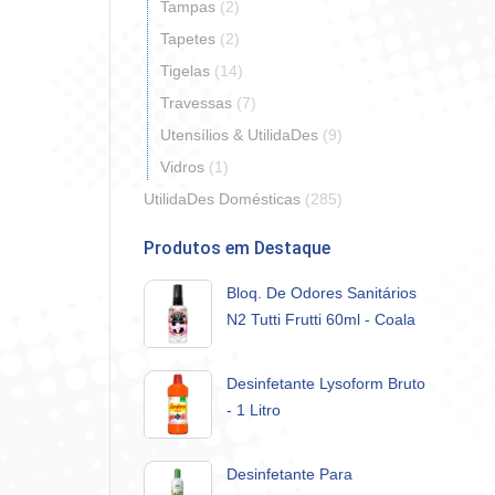
Tampas
(2)
Tapetes
(2)
Tigelas
(14)
Travessas
(7)
Utensílios & UtilidaDes
(9)
Vidros
(1)
UtilidaDes Domésticas
(285)
Produtos em Destaque
Bloq. De Odores Sanitários
N2 Tutti Frutti 60ml - Coala
Desinfetante Lysoform Bruto
- 1 Litro
Desinfetante Para