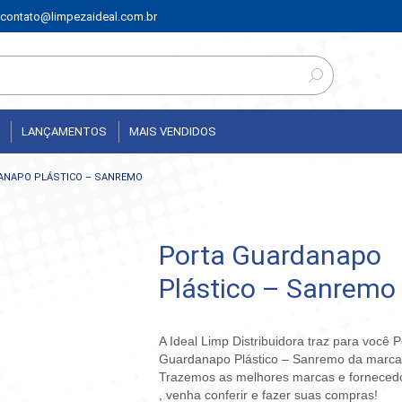
contato@limpezaideal.com.br
LANÇAMENTOS
MAIS VENDIDOS
ANAPO PLÁSTICO – SANREMO
Porta Guardanapo
Plástico – Sanremo
A Ideal Limp Distribuidora traz para você P
Guardanapo Plástico – Sanremo da marc
Trazemos as melhores marcas e fornece
, venha conferir e fazer suas compras!