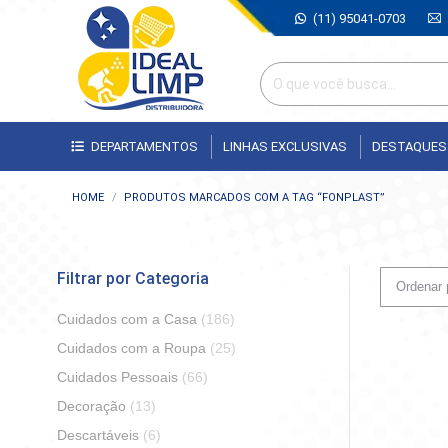
(11) 95041-0703
DEPARTAMENTOS
LINHAS EXCLUSIVAS
DESTAQUES
Você está aqui:
HOME
PRODUTOS MARCADOS COM A TAG “FONPLAST”
Filtrar por Categoria
Cuidados com a Casa
(186)
Cuidados com a Roupa
(25)
Cuidados Pessoais
(66)
Decoração
(13)
Descartáveis
(6)