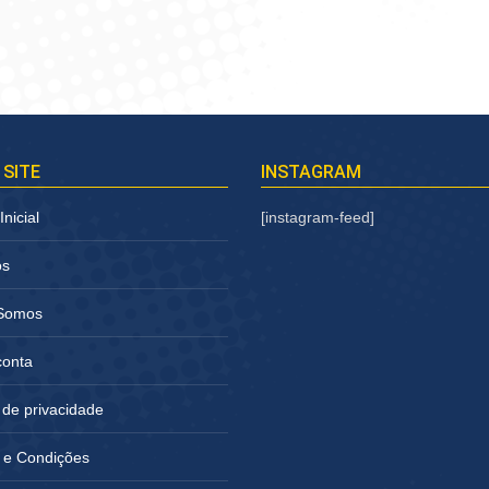
 SITE
INSTAGRAM
nicial
[instagram-feed]
os
Somos
conta
a de privacidade
 e Condições