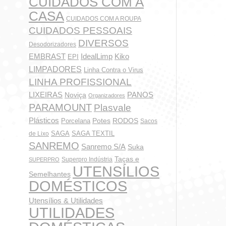
CUIDADOS COM A
CASA
CUIDADOS COM A ROUPA
CUIDADOS PESSOAIS
DIVERSOS
Desodorizadores
IdealLimp
EMBRAST
Kiko
EPI
LIMPADORES
Linha Contra o Virus
LINHA PROFISSIONAL
LIXEIRAS
PANOS
Noviça
Organizadores
PARAMOUNT
Plasvale
Plásticos
Potes
Porcelana
RODOS
Sacos
SAGA
SAGA TEXTIL
de Lixo
SANREMO
Sanremo S/A
Suka
Taças e
Superpro Indústria
SUPERPRO
UTENSÍLIOS
Semelhantes
DOMÉSTICOS
Utensílios & Utilidades
UTILIDADES