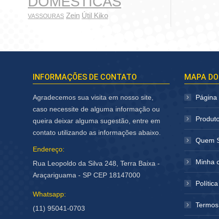
DOMÉSTICAS
Zein
Útil Kiko
VASSOURAS
INFORMAÇÕES DE CONTATO
MAPA DO
Agradecemos sua visita em nosso site,
Página I
caso necessite de alguma informação ou
Produt
queira deixar alguma sugestão, entre em
contato utilizando as informações abaixo.
Quem 
Endereço:
Minha 
Rua Leopoldo da Silva 248, Terra Baixa -
Araçariguama - SP CEP 18147000
Polític
Whatsapp:
Termos
(11) 95041-0703