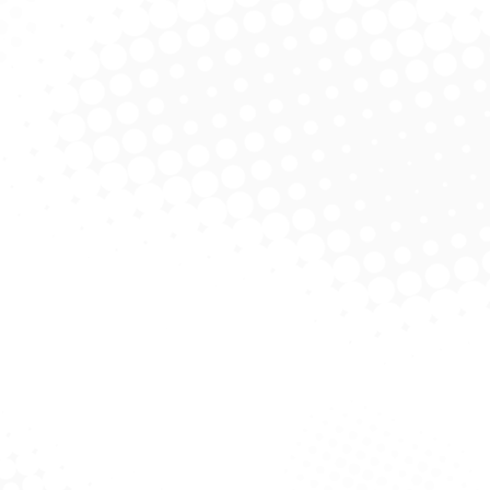
o 50ml Fonplast C/
Caixa Copo 50ml Fonplast
Caixa 
100
C/5000
C/ 2
licitar Cotação
Solicitar Cotação