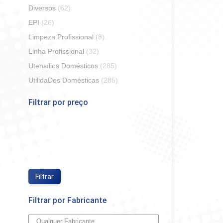
Diversos
(62)
EPI
(26)
Limpeza Profissional
(8)
Linha Profissional
(32)
Utensílios Domésticos
(285)
Pct Cop
UtilidaDes Domésticas
(285)
Filtrar por preço
So
Preço
Preço
mínimo
máximo
Filtrar
Filtrar por Fabricante