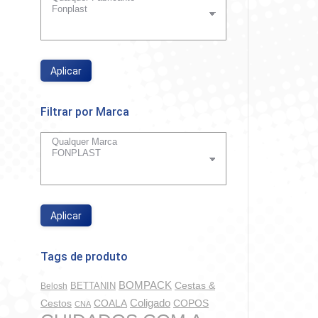
Aplicar
Filtrar por Marca
Aplicar
Tags de produto
BOMPACK
BETTANIN
Cestas &
Belosh
Coligado
COALA
COPOS
Cestos
CNA