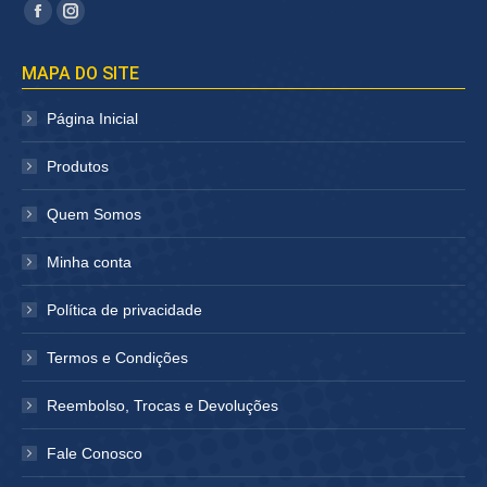
Encontre-nos em:
Facebook
Instagram
página
página
MAPA DO SITE
abre
abre
em
em
Página Inicial
nova
nova
janela
janela
Produtos
Quem Somos
Minha conta
Política de privacidade
Termos e Condições
Reembolso, Trocas e Devoluções
Fale Conosco