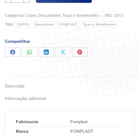
180
ml
Categorias:
Copos
,
Descartáveis
,
Taças e Semelhantes
SKU:
1073
Fonplast
C/
Tags:
COPOS
Descartáveis
FONPLAST
Taças e Semelhantes
2500
-
Branco
Compartilhar
quantidade
Compartilhar
Compartilhar
Compartilhar
Compartilhar
Compartilhar
no
no
no
no
no
Facebook
WhatsApp
LinkedIn
X
Pinterest
Descrição
Informação adicional
Fabricante
Fonplast
Marca
FONPLAST