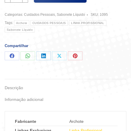
Sabonete
Perolizado
Categorias:
Cuidados Pessoais
,
Sabonete Líquido
SKU:
1095
Talco
5
Tags:
Archote
CUIDADOS PESSOAIS
LINHA PROFISSIONAL
Litros
Sabonete Líquido
quantidade
Compartilhar
Compartilhar
Compartilhar
Compartilhar
Compartilhar
Compartilhar
no
no
no
no
no
Facebook
WhatsApp
LinkedIn
X
Pinterest
Descrição
Informação adicional
Fabricante
Archote
Linhas Exclusivas
Linha Profissional