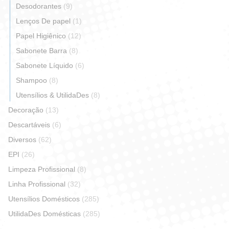
Desodorantes
(9)
Lenços De papel
(1)
Papel Higiênico
(12)
Sabonete Barra
(8)
Sabonete Líquido
(6)
Shampoo
(8)
Utensílios & UtilidaDes
(8)
Decoração
(13)
Descartáveis
(6)
Diversos
(62)
EPI
(26)
Limpeza Profissional
(8)
Linha Profissional
(32)
Utensílios Domésticos
(285)
UtilidaDes Domésticas
(285)