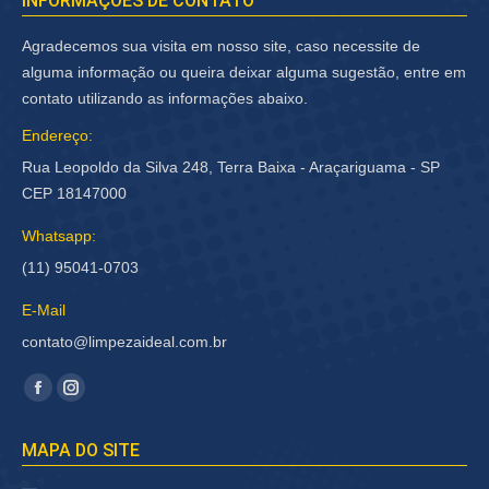
INFORMAÇÕES DE CONTATO
Agradecemos sua visita em nosso site, caso necessite de
alguma informação ou queira deixar alguma sugestão, entre em
contato utilizando as informações abaixo.
Endereço:
Rua Leopoldo da Silva 248, Terra Baixa - Araçariguama - SP
CEP 18147000
Whatsapp:
(11) 95041-0703
E-Mail
contato@limpezaideal.com.br
Encontre-nos em:
Facebook
Instagram
página
página
MAPA DO SITE
abre
abre
em
em