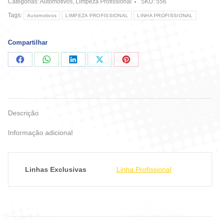
Categorias:
Automotivos
,
Limpeza Profissional
SKU:
556
Tags:
Automotivos
LIMPEZA PROFISSIONAL
LINHA PROFISSIONAL
Compartilhar
Compartilhar
Compartilhar
Compartilhar
Compartilhar
Compartilhar
no
no
no
no
no
Facebook
WhatsApp
LinkedIn
X
Pinterest
Descrição
Informação adicional
Linhas Exclusivas
Linha Profissional