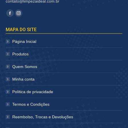
contato@limpezaideal.com.br
Encontre-nos em:
Facebook
Instagram
página
página
MAPA DO SITE
abre
abre
em
em
Página Inicial
nova
nova
janela
janela
Produtos
Quem Somos
Minha conta
Política de privacidade
Termos e Condições
Reembolso, Trocas e Devoluções