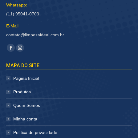
Whatsapp:
(11) 95041-0703
E-Mail
contato@limpezaideal.com.br
Encontre-nos em:
Facebook
Instagram
página
página
MAPA DO SITE
abre
abre
em
em
Página Inicial
nova
nova
janela
janela
Produtos
Quem Somos
Minha conta
Política de privacidade