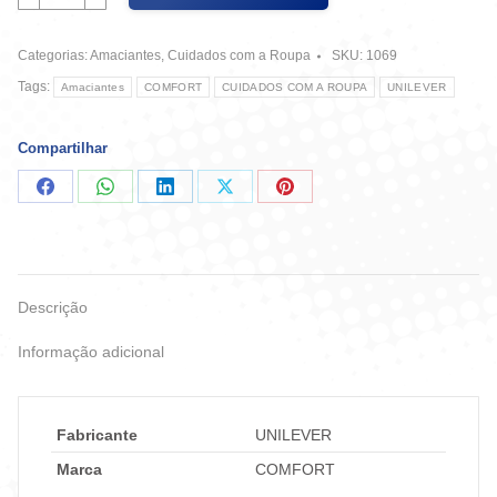
Comfort
Conc.
Categorias:
Amaciantes
,
Cuidados com a Roupa
SKU:
1069
500ml.
Detox
Tags:
Amaciantes
COMFORT
CUIDADOS COM A ROUPA
UNILEVER
quantidade
Compartilhar
Compartilhar
Compartilhar
Compartilhar
Compartilhar
Compartilhar
no
no
no
no
no
Facebook
WhatsApp
LinkedIn
X
Pinterest
Descrição
Informação adicional
Fabricante
UNILEVER
Marca
COMFORT