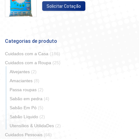
Solicitar Cotação
Categorias de produto
Cuidados com a Casa
(186)
Cuidados com a Roupa
(25)
Alvejantes
(2)
Amaciantes
(8)
Passa roupas
(2)
Sabão em pedra
(4)
Sabão Em Pó
(5)
Sabão Líquido
(2)
Utensílios & UtilidaDes
(2)
Cuidados Pessoais
(66)