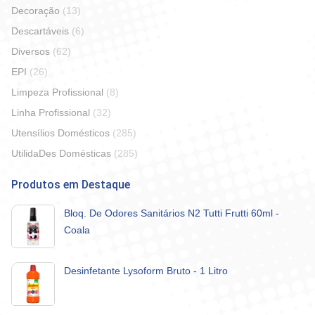
Decoração
(13)
Descartáveis
(6)
Diversos
(62)
EPI
(26)
Limpeza Profissional
(8)
Linha Profissional
(32)
Utensílios Domésticos
(285)
UtilidaDes Domésticas
(285)
Produtos em Destaque
Bloq. De Odores Sanitários N2 Tutti Frutti 60ml -
Coala
Desinfetante Lysoform Bruto - 1 Litro