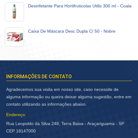
Desinfetante Para Hortifruticolas Utilis 300 ml - Coala
Caixa De Máscara Desc Dupla C/ 50 - Nobre
INFORMAÇÕES DE CONTATO
Agradecemos sua visita em nosso site, caso necessite de
alguma informação ou queira deixar alguma sugestão, entre em
contato utilizando as informações abaixo.
Endereço:
Rua Leopoldo da Silva 248, Terra Baixa - Araçariguama - SP
CEP 18147000