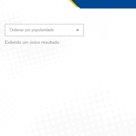
Você está aqui:
Exibindo um único resultado
Papel H Xugabem C/ 8 Und
– 300 Mts