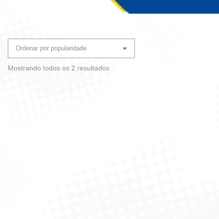
Você está aqui:
Classificado
Mostrando todos os 2 resultados
por
popularidade
Toalha Inteligente –
Toalha Industrial Cinza
Bompack
29X29 Com 100 Un – Alklin