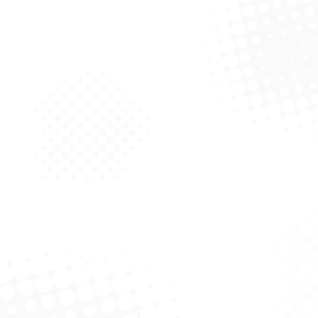
Desodorante Aerosol Suave
Jasmim E Coco Feminino 88G
Solicitar Cotação