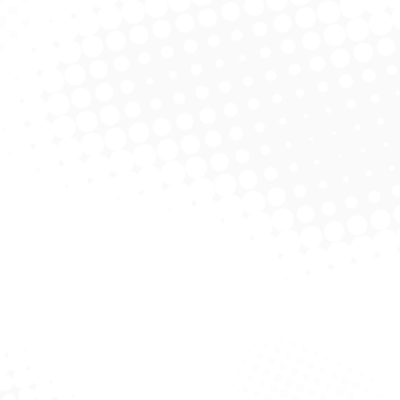
o Suave Óleo De
Shampoo Suave
S
/Abacate 325ml
Mel/Amendoa 325ml
Bab
licitar Cotação
Solicitar Cotação
Desodo
Lav