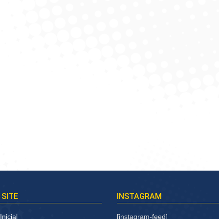
Amendoa 325ml
Babosa/Pepino 325ml
licitar Cotação
Solicitar Cotação
 SITE
INSTAGRAM
nicial
[instagram-feed]