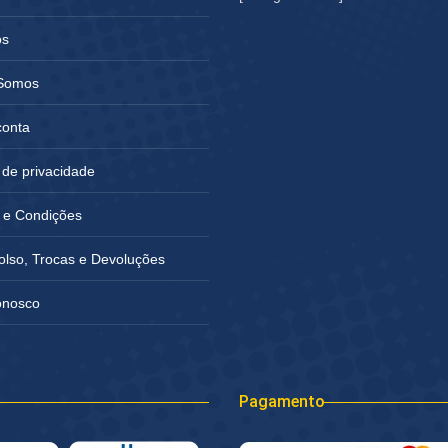
os
Somos
conta
a de privacidade
 e Condições
lso, Trocas e Devoluções
onosco
Pagamento