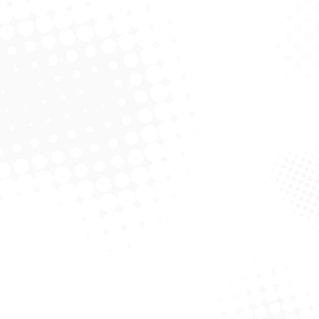
Solicitar Cotação
hampoo Suave
osa/Pepino 325ml
Solicitar Cotação
rante Aerosol Suave
anda E Erva Doce
Feminino 88G
Solicitar Cotação