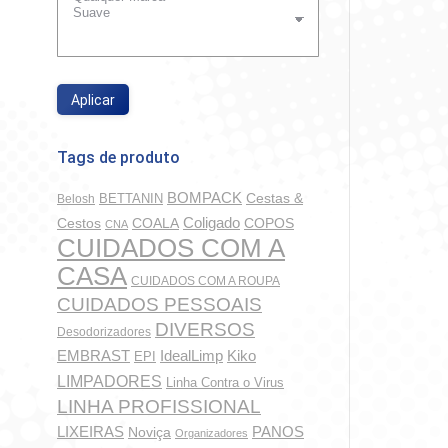
Desod
Suave F
Aplicar
So
Tags de produto
BOMPACK
BETTANIN
Cestas &
Belosh
Coligado
COALA
COPOS
Cestos
CNA
CUIDADOS COM A
CASA
CUIDADOS COM A ROUPA
CUIDADOS PESSOAIS
DIVERSOS
Desodorizadores
IdealLimp
EMBRAST
Kiko
EPI
LIMPADORES
Linha Contra o Virus
LINHA PROFISSIONAL
Cond
LIXEIRAS
PANOS
Noviça
Organizadores