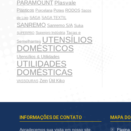
PARAMOUNT
Plasvale
Mel/
Plásticos
Potes
Porcelana
RODOS
Sacos
SAGA
SAGA TEXTIL
de Lixo
So
SANREMO
Sanremo S/A
Suka
Taças e
Superpro Indústria
SUPERPRO
UTENSÍLIOS
Semelhantes
DOMÉSTICOS
Utensílios & Utilidades
UTILIDADES
DOMÉSTICAS
Zein
Útil Kiko
VASSOURAS
INFORMAÇÕES DE CONTATO
MAPA DO
Agradecemos sua visita em nosso site,
Página I