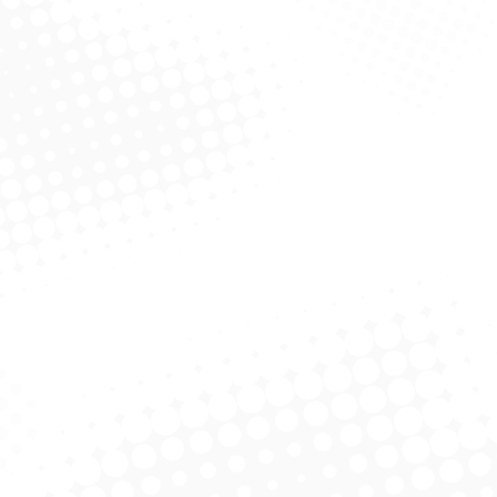
orante Em Creme
Desodorante Aerosol Suave
resh Feminino 55G
Sport Fresh Masculino 88G
licitar Cotação
Solicitar Cotação
icionador Suave
Condicionador Suave