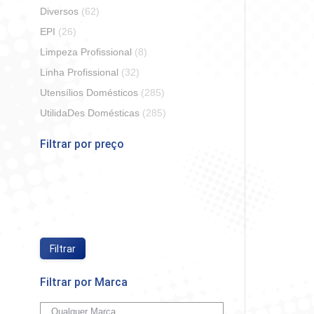
Diversos
(62)
EPI
(26)
Limpeza Profissional
(8)
Linha Profissional
(32)
Utensílios Domésticos
(285)
Shampo
Coco
UtilidaDes Domésticas
(285)
Filtrar por preço
So
Preço
Preço
mínimo
máximo
Filtrar
Filtrar por Marca