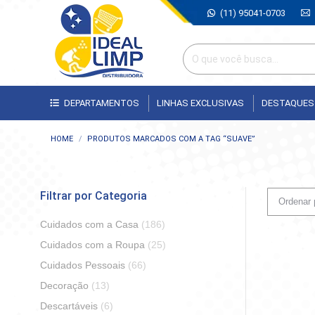
(11) 95041-0703
DEPARTAMENTOS
LINHAS EXCLUSIVAS
DESTAQUES
Você está aqui:
HOME
PRODUTOS MARCADOS COM A TAG “SUAVE”
Filtrar por Categoria
Cuidados com a Casa
(186)
Cuidados com a Roupa
(25)
Cuidados Pessoais
(66)
Decoração
(13)
Descartáveis
(6)