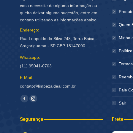
caso necessite de alguma informação ou
Produt
queira deixar alguma sugestão, entre em
contato utilizando as informações abaixo.
Quem 
Endereço:
Minha 
Rua Leopoldo da Silva 248, Terra Baixa -
Araçariguama - SP CEP 18147000
Polític
Whatsapp:
Termos
(11) 95041-0703
Reembo
E-Mail
contato@limpezaideal.com.br
Fale C
Encontre-nos em:
Facebook
Instagram
Sair
página
página
abre
abre
Segurança
Frete
em
em
nova
nova