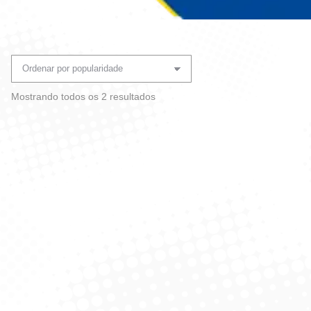
Você está aqui:
Classificado
Mostrando todos os 2 resultados
por
popularidade
SalaDeira VerDe 410 ml
SalaDeira Marrom 25cm –
Melamina – Ref 1595426
Ref 1595414