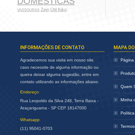
DOMÉSTICAS
Zein
Útil Kiko
VASSOURAS
INFORMAÇÕES DE CONTATO
MAPA DO
Agradecemos sua visita em nosso site,
Página I
caso necessite de alguma informação ou
Produt
queira deixar alguma sugestão, entre em
contato utilizando as informações abaixo.
Quem 
Endereço:
Minha 
Rua Leopoldo da Silva 248, Terra Baixa -
Araçariguama - SP CEP 18147000
Polític
Whatsapp:
Termos
(11) 95041-0703