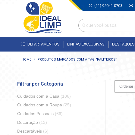
(11) 95041-0703
DEPARTAMENTOS
LINHAS EXCLUSIVAS
DESTAQUES
Você está aqui:
HOME
PRODUTOS MARCADOS COM A TAG “PALITEIROS”
Filtrar por Categoria
Cuidados com a Casa
(186)
Cuidados com a Roupa
(25)
Cuidados Pessoais
(66)
Decoração
(13)
Descartáveis
(6)