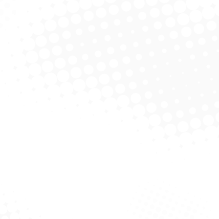
to Paraná C/ 100
Paliteiro Luxxor – 100ml
UnidaDes
licitar Cotação
Solicitar Cotação