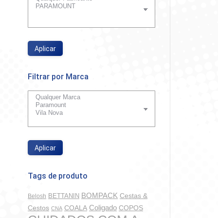
Aplicar
Filtrar por Marca
Aplicar
Tags de produto
BOMPACK
BETTANIN
Cestas &
Belosh
Coligado
COALA
COPOS
Cestos
CNA