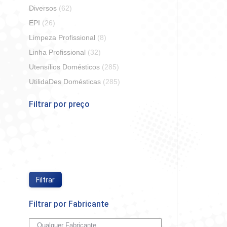
Diversos
(62)
EPI
(26)
Limpeza Profissional
(8)
Linha Profissional
(32)
Utensílios Domésticos
(285)
Pali
UtilidaDes Domésticas
(285)
Filtrar por preço
So
Preço
Preço
mínimo
máximo
Filtrar
Filtrar por Fabricante