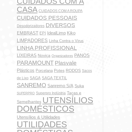
CUIDADOS COM A
CASA
CUIDADOS COM A ROUPA
CUIDADOS PESSOAIS
DIVERSOS
Desodorizadores
IdealLimp
EMBRAST
Kiko
EPI
LIMPADORES
Linha Contra o Virus
LINHA PROFISSIONAL
LIXEIRAS
PANOS
Noviça
Organizadores
PARAMOUNT
Plasvale
Plásticos
Potes
Porcelana
RODOS
Sacos
SAGA
SAGA TEXTIL
de Lixo
SANREMO
Sanremo S/A
Suka
Taças e
Superpro Indústria
SUPERPRO
UTENSÍLIOS
Semelhantes
DOMÉSTICOS
Utensílios & Utilidades
UTILIDADES