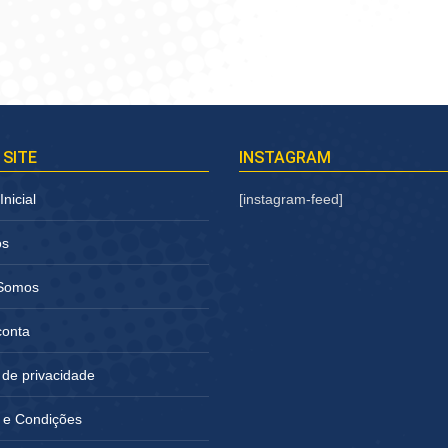
 SITE
INSTAGRAM
nicial
[instagram-feed]
os
Somos
conta
a de privacidade
 e Condições