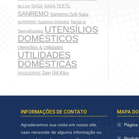
SAGA
SAGA TEXTIL
de Lixo
SANREMO
Sanremo S/A
Suka
Taças e
Superpro Indústria
SUPERPRO
UTENSÍLIOS
Semelhantes
DOMÉSTICOS
Utensílios & Utilidades
UTILIDADES
DOMÉSTICAS
Zein
Útil Kiko
VASSOURAS
INFORMAÇÕES DE CONTATO
MAPA DO
Agradecemos sua visita em nosso site,
Página I
caso necessite de alguma informação ou
Produt