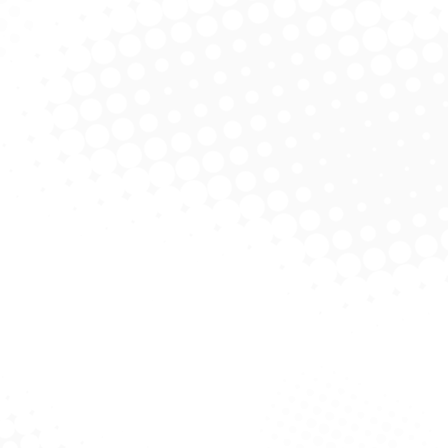
Toalha Interfolhas
Papel H Xugabem C/ 8 Und –
as Dobras – C/ 1000
300 Mts
licitar Cotação
Solicitar Cotação