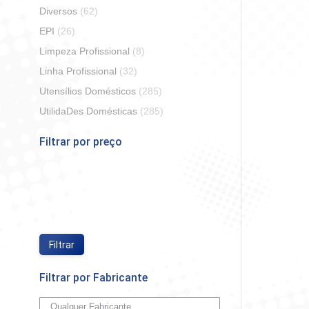
Diversos
(62)
EPI
(26)
Limpeza Profissional
(8)
Linha Profissional
(32)
Utensílios Domésticos
(285)
Papel 
Paris Du
UtilidaDes Domésticas
(285)
Filtrar por preço
So
Preço
Preço
mínimo
máximo
Filtrar
Filtrar por Fabricante