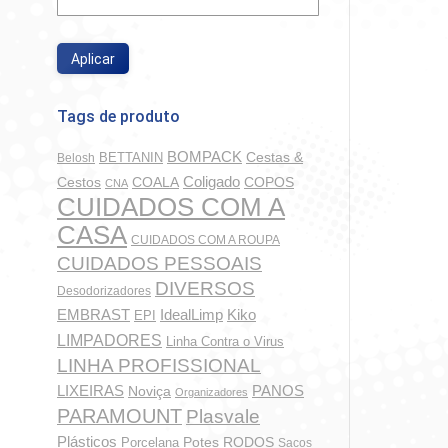
Aplicar
Tags de produto
BOMPACK
BETTANIN
Cestas &
Belosh
Coligado
COALA
COPOS
Cestos
CNA
CUIDADOS COM A
CASA
CUIDADOS COM A ROUPA
CUIDADOS PESSOAIS
DIVERSOS
Desodorizadores
IdealLimp
EMBRAST
Kiko
EPI
LIMPADORES
Linha Contra o Virus
LINHA PROFISSIONAL
LIXEIRAS
PANOS
Noviça
Organizadores
PARAMOUNT
Plasvale
Plásticos
Potes
Porcelana
RODOS
Sacos