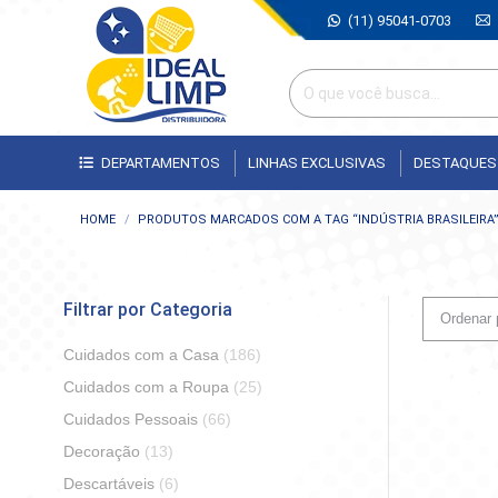
(11) 95041-0703
DEPARTAMENTOS
LINHAS EXCLUSIVAS
DESTAQUES
Você está aqui:
HOME
PRODUTOS MARCADOS COM A TAG “INDÚSTRIA BRASILEIRA
Filtrar por Categoria
Cuidados com a Casa
(186)
Cuidados com a Roupa
(25)
Cuidados Pessoais
(66)
Decoração
(13)
Descartáveis
(6)