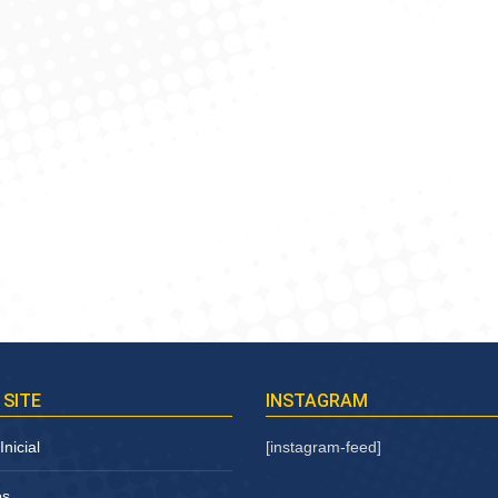
 SITE
INSTAGRAM
nicial
[instagram-feed]
os