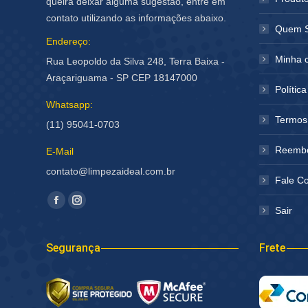
queira deixar alguma sugestão, entre em
contato utilizando as informações abaixo.
Quem 
Endereço:
Minha 
Rua Leopoldo da Silva 248, Terra Baixa -
Araçariguama - SP CEP 18147000
Polític
Whatsapp:
Termos
(11) 95041-0703
Reembo
E-Mail
contato@limpezaideal.com.br
Fale C
Encontre-nos em:
Facebook
Instagram
Sair
página
página
abre
abre
Segurança
Frete
em
em
nova
nova
janela
janela