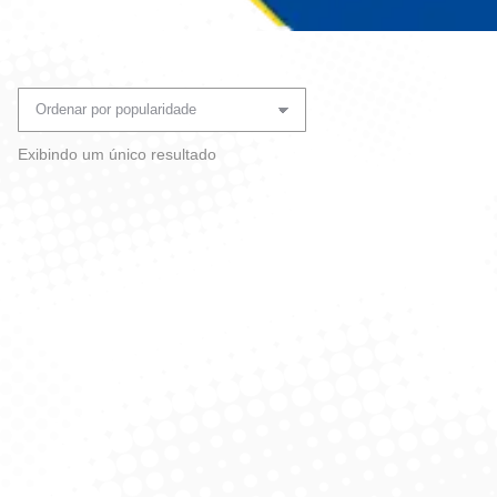
Você está aqui:
Exibindo um único resultado
Guardanapo Sulleg – C/ 50
UnidaDes