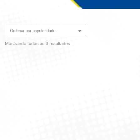
Você está aqui:
Classificado
Mostrando todos os 3 resultados
por
popularidade
Forma De Pudim Nº18
Forma De Gelo De Silicone
– Plasvale