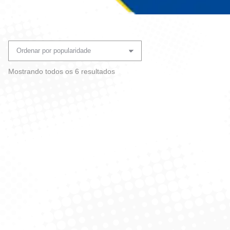
Você está aqui:
Classificado
Mostrando todos os 6 resultados
por
popularidade
Espremedor De Limão –
Espremedor De Limão –
Sanremo 1383
Kiko