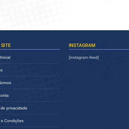
 SITE
INSTAGRAM
nicial
[instagram-feed]
os
Somos
conta
a de privacidade
 e Condições