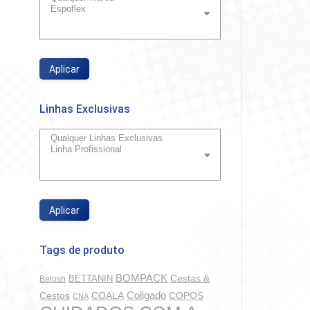
Aplicar
Linhas Exclusivas
Aplicar
Tags de produto
BOMPACK
BETTANIN
Cestas &
Belosh
Coligado
COALA
COPOS
Cestos
CNA