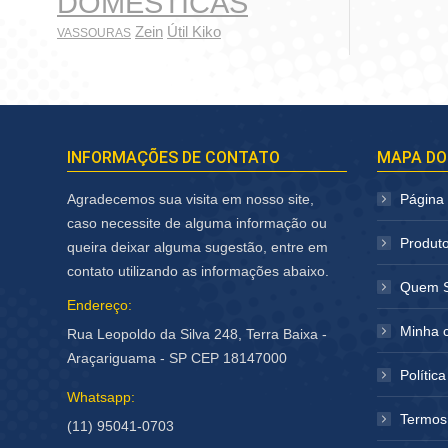
DOMÉSTICAS
Zein
Útil Kiko
VASSOURAS
INFORMAÇÕES DE CONTATO
MAPA DO
Agradecemos sua visita em nosso site,
Página I
caso necessite de alguma informação ou
Produt
queira deixar alguma sugestão, entre em
contato utilizando as informações abaixo.
Quem 
Endereço:
Minha 
Rua Leopoldo da Silva 248, Terra Baixa -
Araçariguama - SP CEP 18147000
Polític
Whatsapp:
Termos
(11) 95041-0703