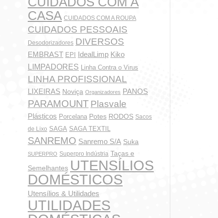
CUIDADOS COM A
CASA
CUIDADOS COM A ROUPA
CUIDADOS PESSOAIS
DIVERSOS
Desodorizadores
IdealLimp
EMBRAST
Kiko
EPI
LIMPADORES
Linha Contra o Virus
LINHA PROFISSIONAL
LIXEIRAS
PANOS
Noviça
Organizadores
PARAMOUNT
Plasvale
Plásticos
Potes
Porcelana
RODOS
Sacos
SAGA
SAGA TEXTIL
de Lixo
SANREMO
Sanremo S/A
Suka
Taças e
Superpro Indústria
SUPERPRO
UTENSÍLIOS
Semelhantes
DOMÉSTICOS
Utensílios & Utilidades
UTILIDADES