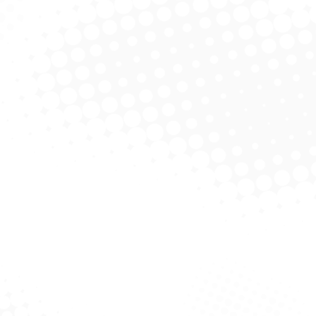
 Espuma – Espoflex
licitar Cotação