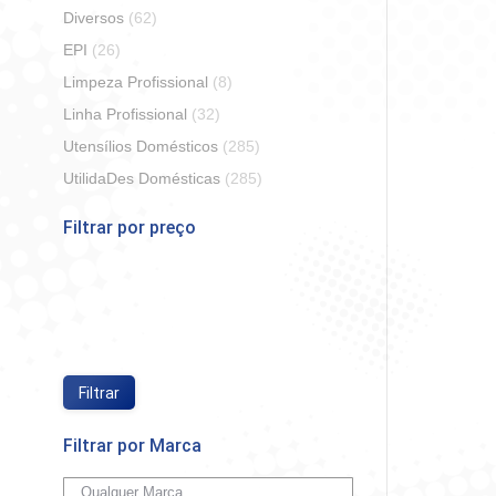
Diversos
(62)
EPI
(26)
Limpeza Profissional
(8)
Linha Profissional
(32)
Utensílios Domésticos
(285)
Bloco De
UtilidaDes Domésticas
(285)
Filtrar por preço
So
Preço
Preço
mínimo
máximo
Filtrar
Filtrar por Marca