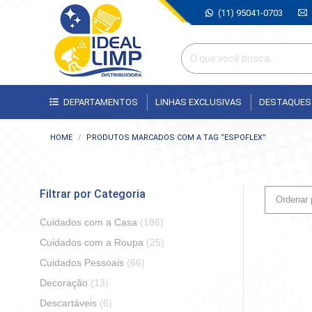
(11) 95041-0703
DEPARTAMENTOS
LINHAS EXCLUSIVAS
DESTAQUES
Você está aqui:
HOME
PRODUTOS MARCADOS COM A TAG “ESPOFLEX”
Filtrar por Categoria
Cuidados com a Casa
(186)
Cuidados com a Roupa
(25)
Cuidados Pessoais
(66)
Decoração
(13)
Descartáveis
(6)