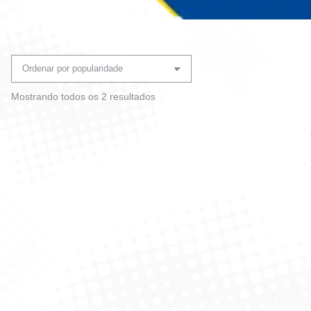
Você está aqui:
Classificado
Mostrando todos os 2 resultados
por
popularidade
Shampoo Dove Baby
Condicionador Dove Baby
Hidratação Glicerinada
Cabelos Cacheados 200ml