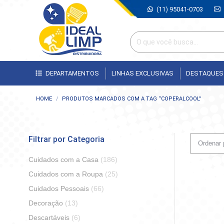
(11) 95041-0703
DEPARTAMENTOS
LINHAS EXCLUSIVAS
DESTAQUES
Você está aqui:
HOME
PRODUTOS MARCADOS COM A TAG “COPERALCOOL”
Filtrar por Categoria
Cuidados com a Casa
(186)
Cuidados com a Roupa
(25)
Cuidados Pessoais
(66)
Decoração
(13)
Descartáveis
(6)