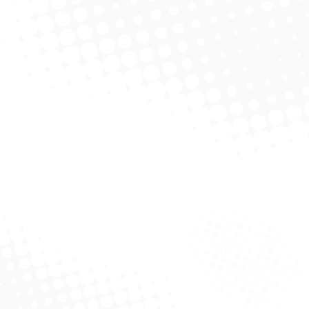
ree 70% – Mimo
Bacfree 70% – Lavanda
licitar Cotação
Solicitar Cotação
– Coperalcool 1L –
Lavanda
licitar Cotação