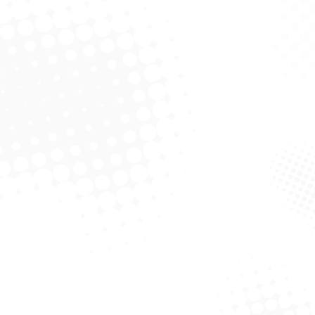
ano UmeDecido
Pano UmeDecido
alcool – Tradicional
Coperalcool – Mini
Solicitar Cotação
Solicitar Cotação