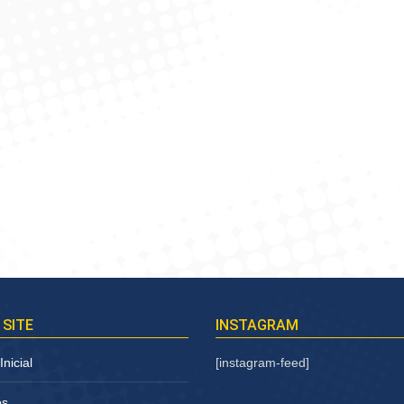
 SITE
INSTAGRAM
nicial
[instagram-feed]
os