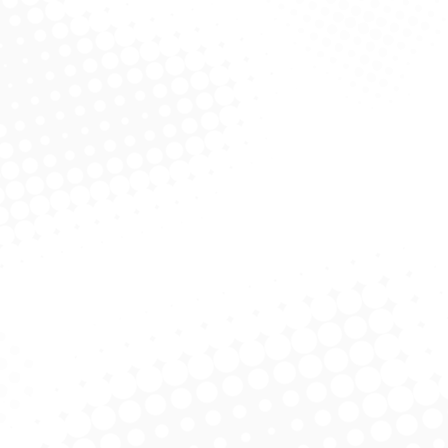
no UmeDecido
Pano UmeDecido
Álcool 
ralcool – Mimo
Coperalcool – Lavanda
C
licitar Cotação
Solicitar Cotação
 Gel – Coperalcool
Álcool Gel – Coperalcool
Álcool