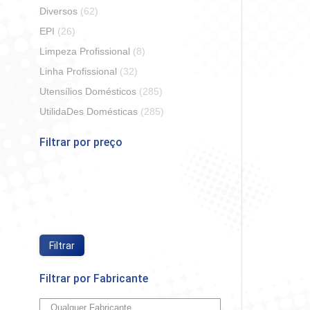
Diversos
(62)
EPI
(26)
Limpeza Profissional
(8)
Linha Profissional
(32)
Utensílios Domésticos
(285)
Pano 
Coperal
UtilidaDes Domésticas
(285)
Filtrar por preço
So
Preço
Preço
mínimo
máximo
Filtrar
Filtrar por Fabricante