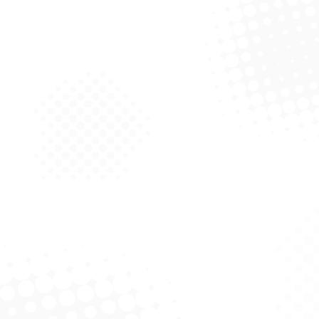
Gel Mini – Coperalcool
Álcool Gel – Coperalcool
om Hidratante
Bacfree 70% – Tradicional
Solicitar Cotação
Solicitar Cotação
 – Coperalcool 1L –
Álcool – Coperalcool 1L –