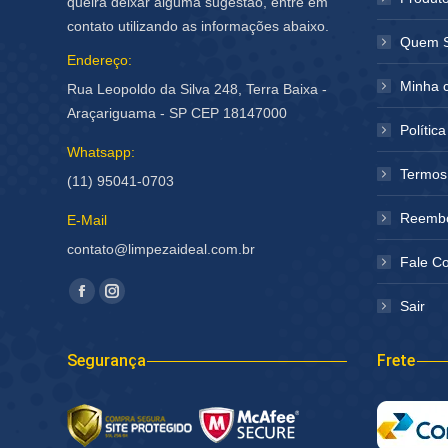
queira deixar alguma sugestão, entre em
contato utilizando as informações abaixo.
Quem 
Endereço:
Minha 
Rua Leopoldo da Silva 248, Terra Baixa -
Araçariguama - SP CEP 18147000
Polític
Whatsapp:
Termos
(11) 95041-0703
Reembo
E-Mail
contato@limpezaideal.com.br
Fale C
Encontre-nos em:
Facebook
Instagram
Sair
página
página
abre
abre
Segurança
Frete
em
em
nova
nova
janela
janela