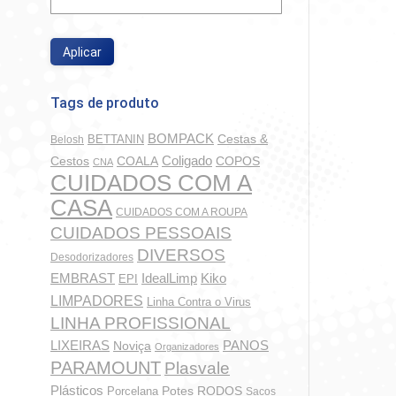
Bacf
Aplicar
So
Tags de produto
BOMPACK
BETTANIN
Cestas &
Belosh
Coligado
COALA
COPOS
Cestos
CNA
CUIDADOS COM A
CASA
CUIDADOS COM A ROUPA
CUIDADOS PESSOAIS
DIVERSOS
Desodorizadores
IdealLimp
EMBRAST
Kiko
EPI
LIMPADORES
Linha Contra o Virus
Álcool 
LINHA PROFISSIONAL
LIXEIRAS
PANOS
Noviça
Organizadores
PARAMOUNT
Plasvale
Plásticos
Potes
Porcelana
RODOS
Sacos
So