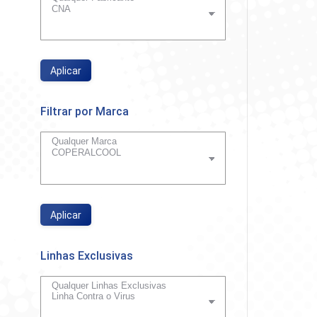
Pa
Cope
Aplicar
So
Filtrar por Marca
Aplicar
Linhas Exclusivas
Álcool