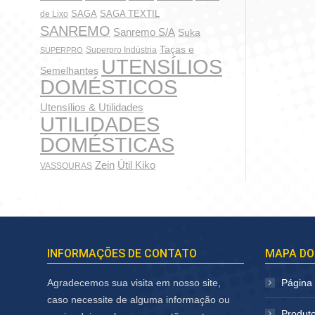
SAGA
SAGA TEXTIL
de Lixo
SANREMO
Sanremo S/A
Suka
Taças e
Superpro Indústria
SUPERPRO
UTENSÍLIOS
Semelhantes
DOMÉSTICOS
Utensílios & Utilidades
UTILIDADES
DOMÉSTICAS
Zein
Útil Kiko
VASSOURAS
INFORMAÇÕES DE CONTATO
MAPA DO
Agradecemos sua visita em nosso site,
Página I
caso necessite de alguma informação ou
Produt