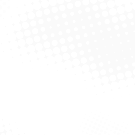
UmeDecido Refil
Pano UmeDecido Refil
P
cool – 50 UnidaDes
Coperalcool – 35 UnidaDes
Coper
licitar Cotação
Solicitar Cotação