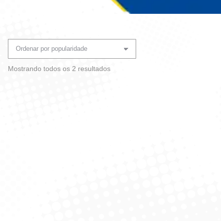
Você está aqui:
Classificado
Mostrando todos os 2 resultados
por
popularidade
Cloro Gel Vim 700ml Desin.
Cloro Gel Vim 700ml Desin.
Lavanda
Floral