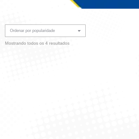
Você está aqui:
Classificado
Mostrando todos os 4 resultados
por
popularidade
Cera Poliflor Brilho VerDe –
Cera Pasta Couro Bom 36G
750 ml
– Preto