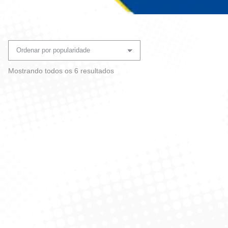
Você está aqui:
Classificado
Mostrando todos os 6 resultados
por
popularidade
Sapólio Liq 250ml Radium
Sapólio Liq 250ml Radium
Limpa Inox
Limao