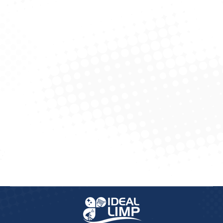
Sapolio Em Pó 300G
Lã De Aço C/8 60Gr
Radium Limao VerDe
Bombril
Solicitar Cotação
Solicitar Cotação