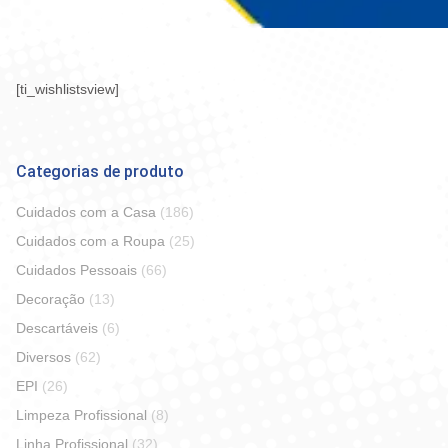
Você está aqui:
[ti_wishlistsview]
Categorias de produto
Cuidados com a Casa
(186)
Cuidados com a Roupa
(25)
Cuidados Pessoais
(66)
Decoração
(13)
Descartáveis
(6)
Diversos
(62)
EPI
(26)
Limpeza Profissional
(8)
Linha Profissional
(32)