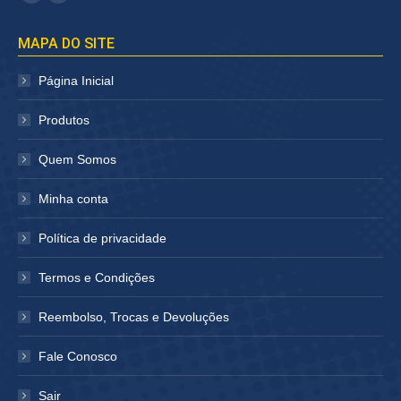
Facebook
Instagram
página
página
MAPA DO SITE
abre
abre
em
em
Página Inicial
nova
nova
janela
janela
Produtos
Quem Somos
Minha conta
Política de privacidade
Termos e Condições
Reembolso, Trocas e Devoluções
Fale Conosco
Sair