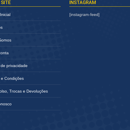
 SITE
INSTAGRAM
nicial
[instagram-feed]
os
Somos
conta
a de privacidade
 e Condições
lso, Trocas e Devoluções
onosco