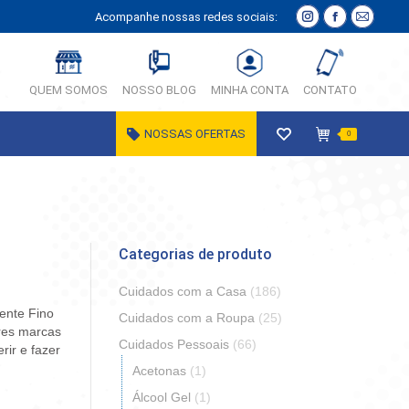
Acompanhe nossas redes sociais:
Instagram
Facebook
E-
página
página
Mail
abre
abre
página
QUEM SOMOS
NOSSO BLOG
MINHA CONTA
CONTATO
em
em
abre
nova
nova
em
NOSSAS OFERTAS
0
janela
janela
nova
janela
Categorias de produto
Cuidados com a Casa
(186)
Pente Fino
Cuidados com a Roupa
(25)
res marcas
Cuidados Pessoais
(66)
rir e fazer
Acetonas
(1)
Álcool Gel
(1)