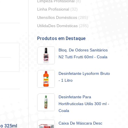
Limpeza Profissional
(8)
erest
Linha Profissional
(32)
Utensílios Domésticos
(285)
UtilidaDes Domésticas
(285)
Produtos em Destaque
Bloq. De Odores Sanitários
N2 Tutti Frutti 60ml - Coala
Desinfetante Lysoform Bruto
- 1 Litro
Desinfetante Para
Hortifruticolas Utilis 300 ml -
Coala
Caixa De Máscara Desc
mo 325ml