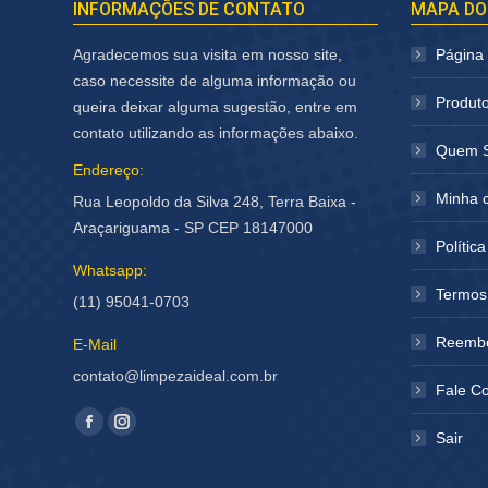
INFORMAÇÕES DE CONTATO
MAPA DO
Agradecemos sua visita em nosso site,
Página I
caso necessite de alguma informação ou
Produt
queira deixar alguma sugestão, entre em
contato utilizando as informações abaixo.
Quem 
Endereço:
Minha 
Rua Leopoldo da Silva 248, Terra Baixa -
Araçariguama - SP CEP 18147000
Polític
Whatsapp:
Termos
(11) 95041-0703
Reembo
E-Mail
contato@limpezaideal.com.br
Fale C
Encontre-nos em:
Facebook
Instagram
Sair
página
página