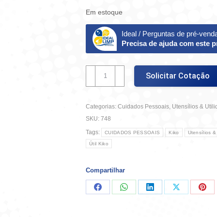
Em estoque
Ideal / Perguntas de pré-vend
Precisa de ajuda com este 
Pente
Solicitar Cotação
Fino
-
Kiko
Categorias:
Cuidados Pessoais
,
Utensílios & Util
quantidade
SKU:
748
Tags:
CUIDADOS PESSOAIS
Kiko
Utensílios &
Útil Kiko
Compartilhar
Compartilhar
Compartilhar
Compartilhar
Compartilha
Comp
no
no
no
no
no