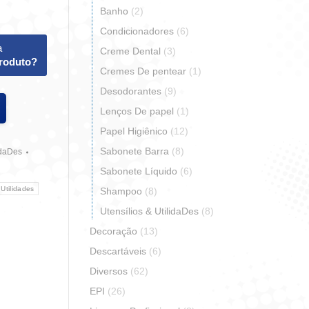
Banho
(2)
Condicionadores
(6)
a
Creme Dental
(3)
produto?
Cremes De pentear
(1)
Desodorantes
(9)
Lenços De papel
(1)
Papel Higiênico
(12)
Sabonete Barra
(8)
idaDes
Sabonete Líquido
(6)
 Utilidades
Shampoo
(8)
Utensílios & UtilidaDes
(8)
Decoração
(13)
Descartáveis
(6)
Diversos
(62)
r
artilhar
EPI
(26)