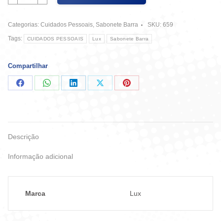
Lux
Suave
Categorias:
Cuidados Pessoais
,
Sabonete Barra
SKU:
659
Rosas
Francesas
Tags:
CUIDADOS PESSOAIS
Lux
Sabonete Barra
85G
quantidade
Compartilhar
Compartilhar
Compartilhar
Compartilhar
Compartilhar
Compartilhar
no
no
no
no
no
Facebook
WhatsApp
LinkedIn
X
Pinterest
Descrição
Informação adicional
Marca
Lux