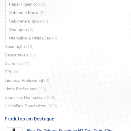
Papel Higiênico
(12)
Sabonete Barra
(8)
Sabonete Líquido
(6)
Shampoo
(8)
Utensílios & UtilidaDes
(8)
Decoração
(13)
Descartáveis
(6)
Diversos
(62)
EPI
(26)
Limpeza Profissional
(8)
Linha Profissional
(32)
Utensílios Domésticos
(285)
UtilidaDes Domésticas
(285)
Produtos em Destaque
Bloq. De Odores Sanitários N2 Tutti Frutti 60ml -