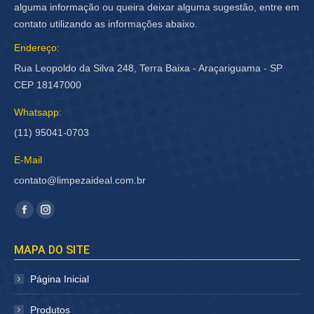
alguma informação ou queira deixar alguma sugestão, entre em
contato utilizando as informações abaixo.
Endereço:
Rua Leopoldo da Silva 248, Terra Baixa - Araçariguama - SP
CEP 18147000
Whatsapp:
(11) 95041-0703
E-Mail
contato@limpezaideal.com.br
Encontre-nos em:
Facebook
Instagram
página
página
MAPA DO SITE
abre
abre
em
em
Página Inicial
nova
nova
janela
janela
Produtos