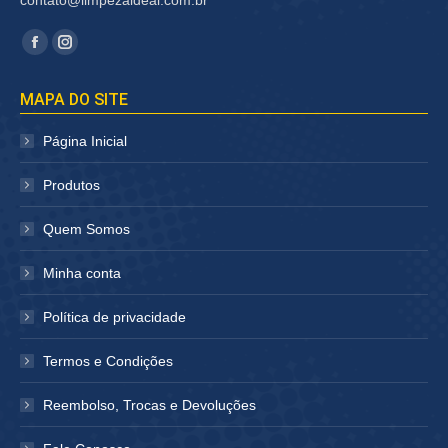
contato@limpezaideal.com.br
Encontre-nos em:
Facebook
Instagram
página
página
MAPA DO SITE
abre
abre
em
em
Página Inicial
nova
nova
janela
janela
Produtos
Quem Somos
Minha conta
Política de privacidade
Termos e Condições
Reembolso, Trocas e Devoluções