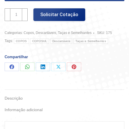
Pct
Solicitar Cotação
Copo
180ml
Fonplast
Categorias:
Copos
,
Descartáveis
,
Taças e Semelhantes
SKU:
175
C/
100
Tags:
COPOS
COPOSUL
Descartáveis
Taças e Semelhantes
quantidade
Compartilhar
Compartilhar
Compartilhar
Compartilhar
Compartilhar
Compartilhar
no
no
no
no
no
Facebook
WhatsApp
LinkedIn
X
Pinterest
Descrição
Informação adicional