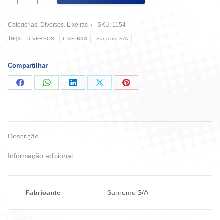
Plastico
40
Categorias:
Diversos
,
Lixeiras
SKU:
1154
L
Preta
Tags:
DIVERSOS
LIXEIRAS
Sanremo S/A
Sanremo
quantidade
Compartilhar
Compartilhar
Compartilhar
Compartilhar
Compartilhar
Compartilhar
no
no
no
no
no
Facebook
WhatsApp
LinkedIn
X
Pinterest
Descrição
Informação adicional
Fabricante
Sanremo S/A