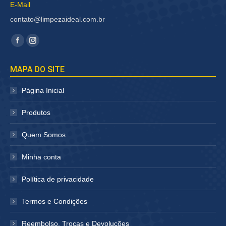
E-Mail
contato@limpezaideal.com.br
Encontre-nos em:
Facebook
Instagram
página
página
MAPA DO SITE
abre
abre
em
em
Página Inicial
nova
nova
janela
janela
Produtos
Quem Somos
Minha conta
Política de privacidade
Termos e Condições
Reembolso, Trocas e Devoluções