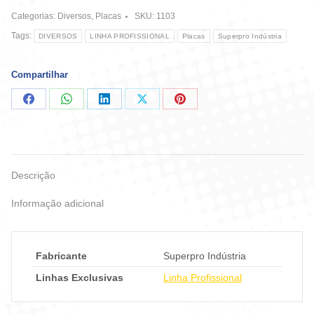
Fechado
Categorias:
Diversos
,
Placas
SKU:
1103
quantidade
Tags:
DIVERSOS
LINHA PROFISSIONAL
Placas
Superpro Indústria
Compartilhar
Compartilhar
Compartilhar
Compartilhar
Compartilhar
Compartilhar
no
no
no
no
no
Facebook
WhatsApp
LinkedIn
X
Pinterest
Descrição
Informação adicional
Fabricante
Superpro Indústria
Linhas Exclusivas
Linha Profissional