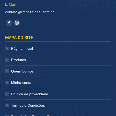
E-Mail
contato@limpezaideal.com.br
Encontre-nos em:
Facebook
Instagram
página
página
MAPA DO SITE
abre
abre
em
em
Página Inicial
nova
nova
janela
janela
Produtos
Quem Somos
Minha conta
Política de privacidade
Termos e Condições