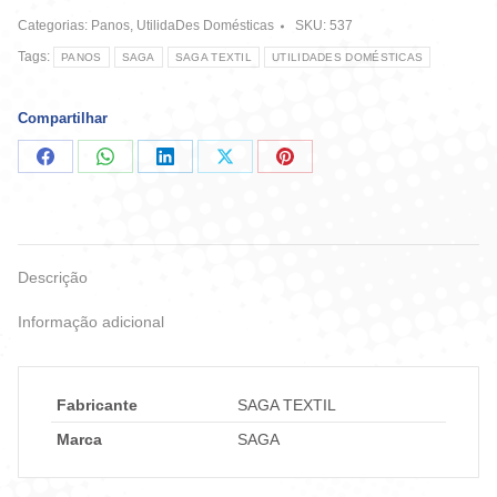
M
Categorias:
Panos
,
UtilidaDes Domésticas
SKU:
537
-
Saga
Tags:
PANOS
SAGA
SAGA TEXTIL
UTILIDADES DOMÉSTICAS
quantidade
Compartilhar
Compartilhar
Compartilhar
Compartilhar
Compartilhar
Compartilhar
no
no
no
no
no
Facebook
WhatsApp
LinkedIn
X
Pinterest
Descrição
Informação adicional
Fabricante
SAGA TEXTIL
Marca
SAGA