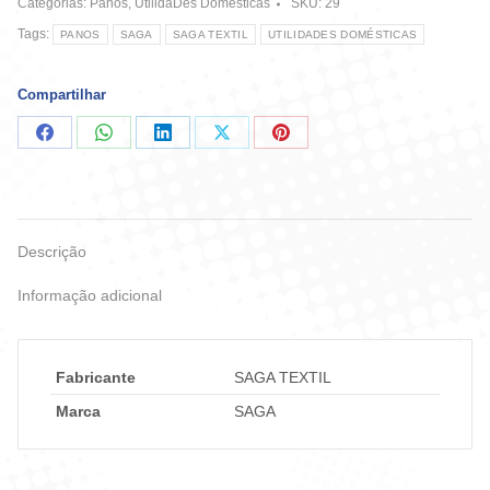
Categorias:
Panos
,
UtilidaDes Domésticas
SKU:
29
Tags:
PANOS
SAGA
SAGA TEXTIL
UTILIDADES DOMÉSTICAS
Compartilhar
Compartilhar
Compartilhar
Compartilhar
Compartilhar
Compartilhar
no
no
no
no
no
Facebook
WhatsApp
LinkedIn
X
Pinterest
Descrição
Informação adicional
Fabricante
SAGA TEXTIL
Marca
SAGA