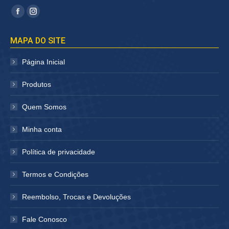
Encontre-nos em:
Facebook
Instagram
página
página
MAPA DO SITE
abre
abre
em
em
Página Inicial
nova
nova
janela
janela
Produtos
Quem Somos
Minha conta
Política de privacidade
Termos e Condições
Reembolso, Trocas e Devoluções
Fale Conosco